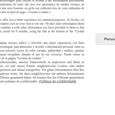
s technologies pour stocker et accéder à des informations personnelles
tilisation de notre site avec nos partenaires de médias sociaux, de
leur avez fournies ou qu'ils ont collectées lors de votre utilisation de
du lien en pied de page « Gestion Cookies ».
 offer you a better experience for statistical purposes. To do this, we
mation such as your visit to our site. We also share information about
y combine it with other information you have provided to them or that
t, saved for 6 months, using the link at the bottom of the “Cookie
Perso
alizar nuestro tráfico y ofrecerle una mejor experiencia con fines
risé
Li
 tecnologías para almacenar y acceder a información personal como su
con nuestros socios de redes sociales, publicidad y análisis, quienes
yan recopilado durante el uso de sus servicios. Puede retirar su
or de la página “Gestión de cookies”.
herzustellen, unseren Datenverkehr zu analysieren und Ihnen zu
den wir und unsere Partner möglicherweise Cookies oder andere
peichern und darauf zuzugreifen. Wir geben Informationen über Ihre
alysen weiter, die diese möglicherweise mit anderen Informationen
er Dienste gesammelt haben. Sie können Ihre für 6 Monate gespeicherte
livraison à domicile Franc
e politique de confidentialité :
Politique de confidentialité
europeen