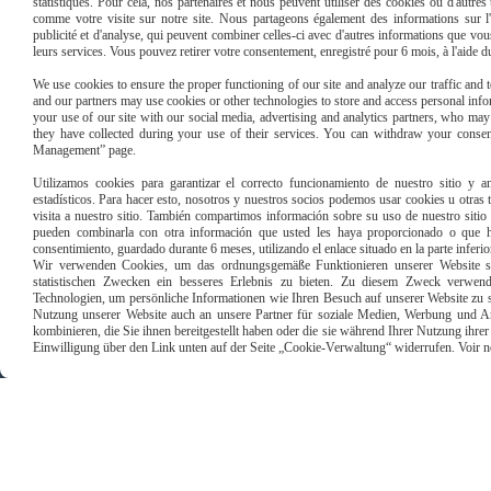
statistiques. Pour cela, nos partenaires et nous peuvent utiliser des cookies ou d'autre
comme votre visite sur notre site. Nous partageons également des informations sur l'u
REMPLISSEZ LE FORMULAIRE
publicité et d'analyse, qui peuvent combiner celles-ci avec d'autres informations que vous 
leurs services. Vous pouvez retirer votre consentement, enregistré pour 6 mois, à l'aide 
We use cookies to ensure the proper functioning of our site and analyze our traffic and to
and our partners may use cookies or other technologies to store and access personal infor
your use of our site with our social media, advertising and analytics partners, who ma
they have collected during your use of their services. You can withdraw your consen
Management” page.
Utilizamos cookies para garantizar el correcto funcionamiento de nuestro sitio y an
Paiement sécu
estadísticos. Para hacer esto, nosotros y nuestros socios podemos usar cookies u otras
visita a nuestro sitio. También compartimos información sobre su uso de nuestro sitio 
pueden combinarla con otra información que usted les haya proporcionado o que ha
consentimiento, guardado durante 6 meses, utilizando el enlace situado en la parte inferi
Wir verwenden Cookies, um das ordnungsgemäße Funktionieren unserer Website sic
statistischen Zwecken ein besseres Erlebnis zu bieten. Zu diesem Zweck verwen
Technologien, um persönliche Informationen wie Ihren Besuch auf unserer Website zu s
Nutzung unserer Website auch an unsere Partner für soziale Medien, Werbung und An
kombinieren, die Sie ihnen bereitgestellt haben oder die sie während Ihrer Nutzung ihr
Einwilligung über den Link unten auf der Seite „Cookie-Verwaltung“ widerrufen. Voir notr