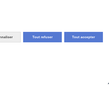
CONTACT
nnaliser
Tout refuser
Tout accepter
vraison rapide
e et union
livraison en point relais
France