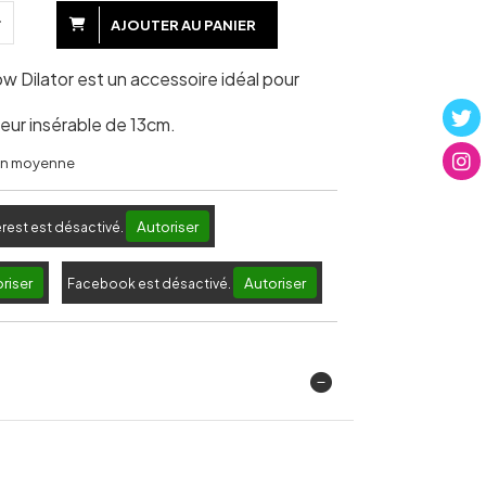
AJOUTER AU PANIER
ow Dilator est un accessoire idéal pour
eur insérable de 13cm.
 en moyenne
Autoriser
erest est désactivé.
riser
Autoriser
Facebook est désactivé.