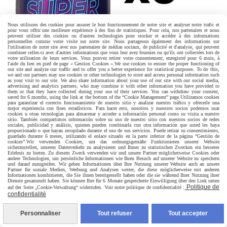
Nous utilisons des cookies pour assurer le bon fonctionnement de notre site et analyser notre trafic et
pour vous offrir une meilleure expérience à des fins de statistiques. Pour cela, nos partenaires et nous
peuvent utiliser des cookies ou d'autres technologies pour stocker et accéder à des informations
personnelles comme votre visite sur notre site. Nous partageons également des informations sur
l'utilisation de notre site avec nos partenaires de médias sociaux, de publicité et d'analyse, qui peuvent
combiner celles-ci avec d'autres informations que vous leur avez fournies ou qu'ils ont collectées lors de
votre utilisation de leurs services. Vous pouvez retirer votre consentement, enregistré pour 6 mois, à
l'aide du lien en pied de page « Gestion Cookies ».
We use cookies to ensure the proper functioning of
our site and analyze our traffic and to offer you a better experience for statistical purposes. To do this,
we and our partners may use cookies or other technologies to store and access personal information such
as your visit to our site. We also share information about your use of our site with our social media,
advertising and analytics partners, who may combine it with other information you have provided to
them or that they have collected during your use of their services. You can withdraw your consent,
saved for 6 months, using the link at the bottom of the “Cookie Management” page.
Utilizamos cookies
para garantizar el correcto funcionamiento de nuestro sitio y analizar nuestro tráfico y ofrecerle una
mejor experiencia con fines estadísticos. Para hacer esto, nosotros y nuestros socios podemos usar
cookies u otras tecnologías para almacenar y acceder a información personal como su visita a nuestro
SUPER 69 10ML X3
sitio. También compartimos información sobre su uso de nuestro sitio con nuestros socios de redes
sociales, publicidad y análisis, quienes pueden combinarla con otra información que usted les haya
proporcionado o que hayan recopilado durante el uso de sus servicios. Puede retirar su consentimiento,
guardado durante 6 meses, utilizando el enlace situado en la parte inferior de la página “Gestión de
19,45
€
cookies”.
Wir verwenden Cookies, um das ordnungsgemäße Funktionieren unserer Website
sicherzustellen, unseren Datenverkehr zu analysieren und Ihnen zu statistischen Zwecken ein besseres
Erlebnis zu bieten. Zu diesem Zweck verwenden wir und unsere Partner möglicherweise Cookies oder
andere Technologien, um persönliche Informationen wie Ihren Besuch auf unserer Website zu speichern
und darauf zuzugreifen. Wir geben Informationen über Ihre Nutzung unserer Website auch an unsere
Partner für soziale Medien, Werbung und Analysen weiter, die diese möglicherweise mit anderen
Informationen kombinieren, die Sie ihnen bereitgestellt haben oder die sie während Ihrer Nutzung ihrer
Dienste gesammelt haben. Sie können Ihre für 6 Monate gespeicherte Einwilligung über den Link unten
Politique de
auf der Seite „Cookie-Verwaltung“ widerrufen. Voir notre politique de confidentialité :
confidentialité
Personnaliser
Tout refuser
Tout accepter