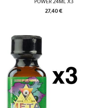
POWER 24ML X3
27,40
€