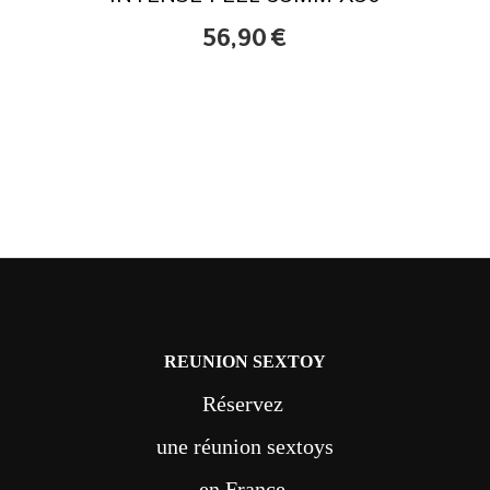
56,90
€
REUNION SEXTOY
Réservez
une réunion sextoys
en France