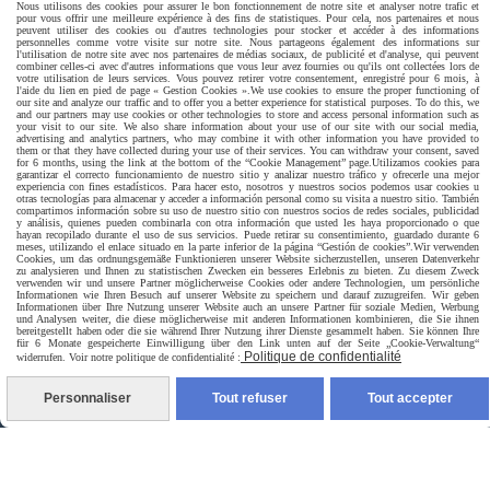
Nous utilisons des cookies pour assurer le bon fonctionnement de notre site et analyser notre trafic et
pour vous offrir une meilleure expérience à des fins de statistiques. Pour cela, nos partenaires et nous
peuvent utiliser des cookies ou d'autres technologies pour stocker et accéder à des informations
personnelles comme votre visite sur notre site. Nous partageons également des informations sur
l'utilisation de notre site avec nos partenaires de médias sociaux, de publicité et d'analyse, qui peuvent
SERVICE CLIENT
combiner celles-ci avec d'autres informations que vous leur avez fournies ou qu'ils ont collectées lors de
votre utilisation de leurs services. Vous pouvez retirer votre consentement, enregistré pour 6 mois, à
l'aide du lien en pied de page « Gestion Cookies ».
We use cookies to ensure the proper functioning of
Notre équipe
our site and analyze our traffic and to offer you a better experience for statistical purposes. To do this, we
and our partners may use cookies or other technologies to store and access personal information such as
your visit to our site. We also share information about your use of our site with our social media,
advertising and analytics partners, who may combine it with other information you have provided to
vous répond 7J/7
them or that they have collected during your use of their services. You can withdraw your consent, saved
for 6 months, using the link at the bottom of the “Cookie Management” page.
Utilizamos cookies para
garantizar el correcto funcionamiento de nuestro sitio y analizar nuestro tráfico y ofrecerle una mejor
experiencia con fines estadísticos. Para hacer esto, nosotros y nuestros socios podemos usar cookies u
depuis le formulaire
otras tecnologías para almacenar y acceder a información personal como su visita a nuestro sitio. También
compartimos información sobre su uso de nuestro sitio con nuestros socios de redes sociales, publicidad
y análisis, quienes pueden combinarla con otra información que usted les haya proporcionado o que
hayan recopilado durante el uso de sus servicios. Puede retirar su consentimiento, guardado durante 6
CONTACT
meses, utilizando el enlace situado en la parte inferior de la página “Gestión de cookies”.
Wir verwenden
Cookies, um das ordnungsgemäße Funktionieren unserer Website sicherzustellen, unseren Datenverkehr
zu analysieren und Ihnen zu statistischen Zwecken ein besseres Erlebnis zu bieten. Zu diesem Zweck
verwenden wir und unsere Partner möglicherweise Cookies oder andere Technologien, um persönliche
Informationen wie Ihren Besuch auf unserer Website zu speichern und darauf zuzugreifen. Wir geben
Informationen über Ihre Nutzung unserer Website auch an unsere Partner für soziale Medien, Werbung
und Analysen weiter, die diese möglicherweise mit anderen Informationen kombinieren, die Sie ihnen
bereitgestellt haben oder die sie während Ihrer Nutzung ihrer Dienste gesammelt haben. Sie können Ihre
für 6 Monate gespeicherte Einwilligung über den Link unten auf der Seite „Cookie-Verwaltung“
Politique de confidentialité
Paiement sécurisé
widerrufen. Voir notre politique de confidentialité :
Personnaliser
Tout refuser
Tout accepter