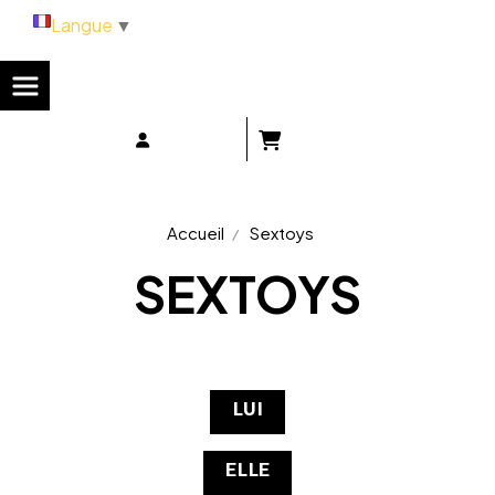
Panneau de gestion des cookies
Langue
▼
Accueil
Sextoys
SEXTOYS
LUI
ELLE