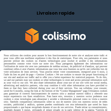
Livraison rapide
livraison à domicile France et union europeen
Nous utilisons des cookies pour assurer le bon fonctionnement de notre site et analyser notre trafic et
pour vous offrir une meilleure expérience à des fins de statistiques. Pour cela, nos partenaires et nous
peuvent utiliser des cookies ou d'autres technologies pour stocker et accéder à des informations
personnelles comme votre visite sur notre site. Nous partageons également des informations sur
l'utilisation de notre site avec nos partenaires de médias sociaux, de publicité et d'analyse, qui peuvent
combiner celles-ci avec d'autres informations que vous leur avez fournies ou qu'ils ont collectées lors de
votre utilisation de leurs services. Vous pouvez retirer votre consentement, enregistré pour 6 mois, à
l'aide du lien en pied de page « Gestion Cookies ».
We use cookies to ensure the proper functioning of
our site and analyze our traffic and to offer you a better experience for statistical purposes. To do this,
we and our partners may use cookies or other technologies to store and access personal information such
livraison en point relais France
as your visit to our site. We also share information about your use of our site with our social media,
advertising and analytics partners, who may combine it with other information you have provided to
them or that they have collected during your use of their services. You can withdraw your consent,
saved for 6 months, using the link at the bottom of the “Cookie Management” page.
Utilizamos cookies
para garantizar el correcto funcionamiento de nuestro sitio y analizar nuestro tráfico y ofrecerle una
mejor experiencia con fines estadísticos. Para hacer esto, nosotros y nuestros socios podemos usar
cookies u otras tecnologías para almacenar y acceder a información personal como su visita a nuestro
sitio. También compartimos información sobre su uso de nuestro sitio con nuestros socios de redes
sociales, publicidad y análisis, quienes pueden combinarla con otra información que usted les haya
proporcionado o que hayan recopilado durante el uso de sus servicios. Puede retirar su consentimiento,
guardado durante 6 meses, utilizando el enlace situado en la parte inferior de la página “Gestión de