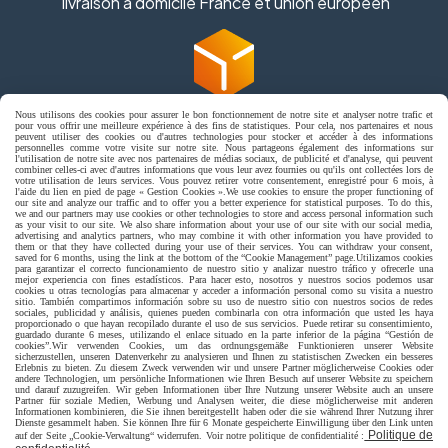
livraison à domicile France et union europeen
Nous utilisons des cookies pour assurer le bon fonctionnement de notre site et analyser notre trafic et
livraison en point relais France
pour vous offrir une meilleure expérience à des fins de statistiques. Pour cela, nos partenaires et nous
peuvent utiliser des cookies ou d'autres technologies pour stocker et accéder à des informations
personnelles comme votre visite sur notre site. Nous partageons également des informations sur
l'utilisation de notre site avec nos partenaires de médias sociaux, de publicité et d'analyse, qui peuvent
combiner celles-ci avec d'autres informations que vous leur avez fournies ou qu'ils ont collectées lors de
votre utilisation de leurs services. Vous pouvez retirer votre consentement, enregistré pour 6 mois, à
l'aide du lien en pied de page « Gestion Cookies ».
We use cookies to ensure the proper functioning of
our site and analyze our traffic and to offer you a better experience for statistical purposes. To do this,
we and our partners may use cookies or other technologies to store and access personal information such
as your visit to our site. We also share information about your use of our site with our social media,
advertising and analytics partners, who may combine it with other information you have provided to
them or that they have collected during your use of their services. You can withdraw your consent,
Autoriser
Facebook est désactivé.
saved for 6 months, using the link at the bottom of the “Cookie Management” page.
Utilizamos cookies
para garantizar el correcto funcionamiento de nuestro sitio y analizar nuestro tráfico y ofrecerle una
mejor experiencia con fines estadísticos. Para hacer esto, nosotros y nuestros socios podemos usar
jpsexshop
cookies u otras tecnologías para almacenar y acceder a información personal como su visita a nuestro
sitio. También compartimos información sobre su uso de nuestro sitio con nuestros socios de redes
sociales, publicidad y análisis, quienes pueden combinarla con otra información que usted les haya
proporcionado o que hayan recopilado durante el uso de sus servicios. Puede retirar su consentimiento,
guardado durante 6 meses, utilizando el enlace situado en la parte inferior de la página “Gestión de
Mentions Légales
Conditions générales de vente
cookies”.
Wir verwenden Cookies, um das ordnungsgemäße Funktionieren unserer Website
sicherzustellen, unseren Datenverkehr zu analysieren und Ihnen zu statistischen Zwecken ein besseres
Se rétracter
Politique de confidentialité
Gestion cookies
Erlebnis zu bieten. Zu diesem Zweck verwenden wir und unsere Partner möglicherweise Cookies oder
andere Technologien, um persönliche Informationen wie Ihren Besuch auf unserer Website zu speichern
Mon Compte
und darauf zuzugreifen. Wir geben Informationen über Ihre Nutzung unserer Website auch an unsere
Partner für soziale Medien, Werbung und Analysen weiter, die diese möglicherweise mit anderen
Informationen kombinieren, die Sie ihnen bereitgestellt haben oder die sie während Ihrer Nutzung ihrer
Dienste gesammelt haben. Sie können Ihre für 6 Monate gespeicherte Einwilligung über den Link unten
Politique de
auf der Seite „Cookie-Verwaltung“ widerrufen. Voir notre politique de confidentialité :