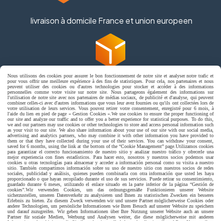
livraison à domicile France et union europeen
Nous utilisons des cookies pour assurer le bon fonctionnement de notre site et analyser notre trafic et
livraison en point relais France
pour vous offrir une meilleure expérience à des fins de statistiques. Pour cela, nos partenaires et nous
peuvent utiliser des cookies ou d'autres technologies pour stocker et accéder à des informations
personnelles comme votre visite sur notre site. Nous partageons également des informations sur
l'utilisation de notre site avec nos partenaires de médias sociaux, de publicité et d'analyse, qui peuvent
combiner celles-ci avec d'autres informations que vous leur avez fournies ou qu'ils ont collectées lors de
votre utilisation de leurs services. Vous pouvez retirer votre consentement, enregistré pour 6 mois, à
l'aide du lien en pied de page « Gestion Cookies ».
We use cookies to ensure the proper functioning of
our site and analyze our traffic and to offer you a better experience for statistical purposes. To do this,
we and our partners may use cookies or other technologies to store and access personal information such
as your visit to our site. We also share information about your use of our site with our social media,
advertising and analytics partners, who may combine it with other information you have provided to
them or that they have collected during your use of their services. You can withdraw your consent,
Autoriser
Facebook est désactivé.
saved for 6 months, using the link at the bottom of the “Cookie Management” page.
Utilizamos cookies
para garantizar el correcto funcionamiento de nuestro sitio y analizar nuestro tráfico y ofrecerle una
mejor experiencia con fines estadísticos. Para hacer esto, nosotros y nuestros socios podemos usar
jpsexshop
cookies u otras tecnologías para almacenar y acceder a información personal como su visita a nuestro
sitio. También compartimos información sobre su uso de nuestro sitio con nuestros socios de redes
sociales, publicidad y análisis, quienes pueden combinarla con otra información que usted les haya
proporcionado o que hayan recopilado durante el uso de sus servicios. Puede retirar su consentimiento,
guardado durante 6 meses, utilizando el enlace situado en la parte inferior de la página “Gestión de
Mentions Légales
Conditions générales de vente
cookies”.
Wir verwenden Cookies, um das ordnungsgemäße Funktionieren unserer Website
sicherzustellen, unseren Datenverkehr zu analysieren und Ihnen zu statistischen Zwecken ein besseres
Se rétracter
Politique de confidentialité
Gestion cookies
Erlebnis zu bieten. Zu diesem Zweck verwenden wir und unsere Partner möglicherweise Cookies oder
andere Technologien, um persönliche Informationen wie Ihren Besuch auf unserer Website zu speichern
Mon Compte
und darauf zuzugreifen. Wir geben Informationen über Ihre Nutzung unserer Website auch an unsere
Partner für soziale Medien, Werbung und Analysen weiter, die diese möglicherweise mit anderen