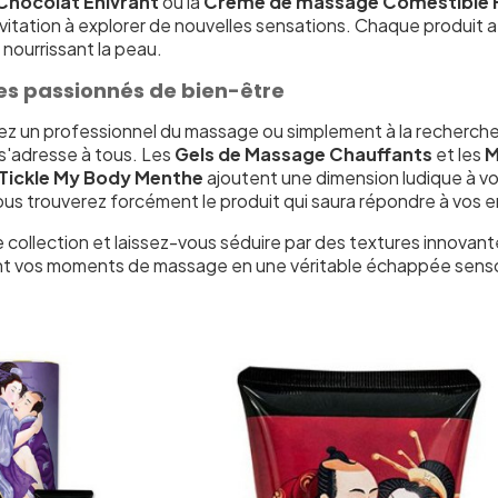
Chocolat Enivrant
ou la
Crème de massage Comestible F
nvitation à explorer de nouvelles sensations. Chaque produit
 nourrissant la peau.
les passionnés de bien-être
z un professionnel du massage ou simplement à la recherch
'adresse à tous. Les
Gels de Massage Chauffants
et les
M
Tickle My Body Menthe
ajoutent une dimension ludique à v
us trouverez forcément le produit qui saura répondre à vos en
 collection et laissez-vous séduire par des textures innovan
t vos moments de massage en une véritable échappée sensor