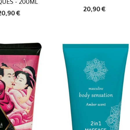
QUES - 200ML
20,90
€
20,90
€