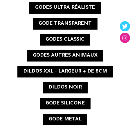
GODES ULTRA RÉALISTE
GODE TRANSPARENT
GODES CLASSIC
GODES AUTRES ANIMAUX
DILDOS XXL - LARGEUR + DE 8CM
DILDOS NOIR
GODE SILICONE
GODE METAL