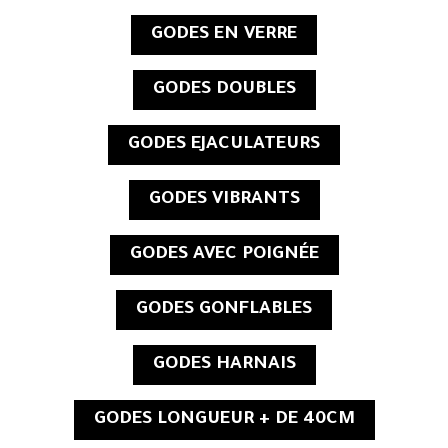
GODES EN VERRE
GODES DOUBLES
GODES EJACULATEURS
GODES VIBRANTS
GODES AVEC POIGNÉE
GODES GONFLABLES
GODES HARNAIS
GODES LONGUEUR + DE 40CM