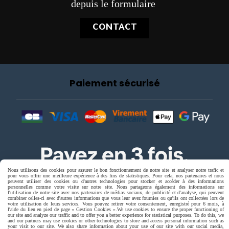
depuis le formulaire
CONTACT
Paiement sécurisé
Nous utilisons des cookies pour assurer le bon fonctionnement de notre site et analyser notre trafic et
pour vous offrir une meilleure expérience à des fins de statistiques. Pour cela, nos partenaires et nous
peuvent utiliser des cookies ou d'autres technologies pour stocker et accéder à des informations
personnelles comme votre visite sur notre site. Nous partageons également des informations sur
l'utilisation de notre site avec nos partenaires de médias sociaux, de publicité et d'analyse, qui peuvent
combiner celles-ci avec d'autres informations que vous leur avez fournies ou qu'ils ont collectées lors de
votre utilisation de leurs services. Vous pouvez retirer votre consentement, enregistré pour 6 mois, à
l'aide du lien en pied de page « Gestion Cookies ».
We use cookies to ensure the proper functioning of
our site and analyze our traffic and to offer you a better experience for statistical purposes. To do this, we
and our partners may use cookies or other technologies to store and access personal information such as
your visit to our site. We also share information about your use of our site with our social media,