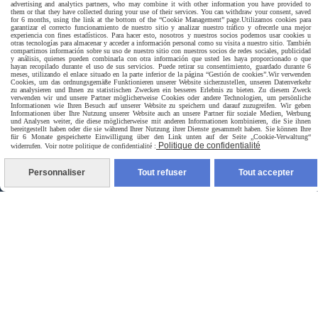
advertising and analytics partners, who may combine it with other information you have provided to
them or that they have collected during your use of their services. You can withdraw your consent, saved
for 6 months, using the link at the bottom of the “Cookie Management” page.
Utilizamos cookies para
Livraison rapide
garantizar el correcto funcionamiento de nuestro sitio y analizar nuestro tráfico y ofrecerle una mejor
experiencia con fines estadísticos. Para hacer esto, nosotros y nuestros socios podemos usar cookies u
otras tecnologías para almacenar y acceder a información personal como su visita a nuestro sitio. También
compartimos información sobre su uso de nuestro sitio con nuestros socios de redes sociales, publicidad
y análisis, quienes pueden combinarla con otra información que usted les haya proporcionado o que
hayan recopilado durante el uso de sus servicios. Puede retirar su consentimiento, guardado durante 6
meses, utilizando el enlace situado en la parte inferior de la página “Gestión de cookies”.
Wir verwenden
Cookies, um das ordnungsgemäße Funktionieren unserer Website sicherzustellen, unseren Datenverkehr
zu analysieren und Ihnen zu statistischen Zwecken ein besseres Erlebnis zu bieten. Zu diesem Zweck
verwenden wir und unsere Partner möglicherweise Cookies oder andere Technologien, um persönliche
Informationen wie Ihren Besuch auf unserer Website zu speichern und darauf zuzugreifen. Wir geben
Informationen über Ihre Nutzung unserer Website auch an unsere Partner für soziale Medien, Werbung
und Analysen weiter, die diese möglicherweise mit anderen Informationen kombinieren, die Sie ihnen
bereitgestellt haben oder die sie während Ihrer Nutzung ihrer Dienste gesammelt haben. Sie können Ihre
für 6 Monate gespeicherte Einwilligung über den Link unten auf der Seite „Cookie-Verwaltung“
livraison à domicile France et union europeen
Politique de confidentialité
widerrufen. Voir notre politique de confidentialité :
Personnaliser
Tout refuser
Tout accepter
livraison en point relais France