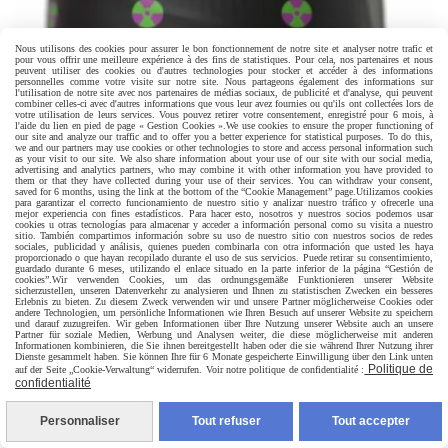
Nous utilisons des cookies pour assurer le bon fonctionnement de notre site et analyser notre trafic et
pour vous offrir une meilleure expérience à des fins de statistiques. Pour cela, nos partenaires et nous
peuvent utiliser des cookies ou d'autres technologies pour stocker et accéder à des informations
personnelles comme votre visite sur notre site. Nous partageons également des informations sur
l'utilisation de notre site avec nos partenaires de médias sociaux, de publicité et d'analyse, qui peuvent
combiner celles-ci avec d'autres informations que vous leur avez fournies ou qu'ils ont collectées lors de
votre utilisation de leurs services. Vous pouvez retirer votre consentement, enregistré pour 6 mois, à
l'aide du lien en pied de page « Gestion Cookies ».
We use cookies to ensure the proper functioning of
our site and analyze our traffic and to offer you a better experience for statistical purposes. To do this,
we and our partners may use cookies or other technologies to store and access personal information such
as your visit to our site. We also share information about your use of our site with our social media,
advertising and analytics partners, who may combine it with other information you have provided to
them or that they have collected during your use of their services. You can withdraw your consent,
saved for 6 months, using the link at the bottom of the “Cookie Management” page.
Utilizamos cookies
para garantizar el correcto funcionamiento de nuestro sitio y analizar nuestro tráfico y ofrecerle una
mejor experiencia con fines estadísticos. Para hacer esto, nosotros y nuestros socios podemos usar
cookies u otras tecnologías para almacenar y acceder a información personal como su visita a nuestro
sitio. También compartimos información sobre su uso de nuestro sitio con nuestros socios de redes
sociales, publicidad y análisis, quienes pueden combinarla con otra información que usted les haya
proporcionado o que hayan recopilado durante el uso de sus servicios. Puede retirar su consentimiento,
guardado durante 6 meses, utilizando el enlace situado en la parte inferior de la página “Gestión de
cookies”.
Wir verwenden Cookies, um das ordnungsgemäße Funktionieren unserer Website
sicherzustellen, unseren Datenverkehr zu analysieren und Ihnen zu statistischen Zwecken ein besseres
Erlebnis zu bieten. Zu diesem Zweck verwenden wir und unsere Partner möglicherweise Cookies oder
andere Technologien, um persönliche Informationen wie Ihren Besuch auf unserer Website zu speichern
und darauf zuzugreifen. Wir geben Informationen über Ihre Nutzung unserer Website auch an unsere
Partner für soziale Medien, Werbung und Analysen weiter, die diese möglicherweise mit anderen
Informationen kombinieren, die Sie ihnen bereitgestellt haben oder die sie während Ihrer Nutzung ihrer
Dienste gesammelt haben. Sie können Ihre für 6 Monate gespeicherte Einwilligung über den Link unten
Politique de
auf der Seite „Cookie-Verwaltung“ widerrufen. Voir notre politique de confidentialité :
confidentialité
Personnaliser
Tout refuser
Tout accepter