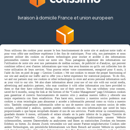
livraison à domicile France et union europeen
Nous utilisons des cookies pour assurer le bon fonctionnement de notre site et analyser notre trafic et
livraison en point relais France
pour vous offrir une meilleure expérience à des fins de statistiques. Pour cela, nos partenaires et nous
peuvent utiliser des cookies ou d'autres technologies pour stocker et accéder à des informations
personnelles comme votre visite sur notre site. Nous partageons également des informations sur
l'utilisation de notre site avec nos partenaires de médias sociaux, de publicité et d'analyse, qui peuvent
combiner celles-ci avec d'autres informations que vous leur avez fournies ou qu'ils ont collectées lors de
votre utilisation de leurs services. Vous pouvez retirer votre consentement, enregistré pour 6 mois, à
l'aide du lien en pied de page « Gestion Cookies ».
We use cookies to ensure the proper functioning of
our site and analyze our traffic and to offer you a better experience for statistical purposes. To do this,
we and our partners may use cookies or other technologies to store and access personal information such
as your visit to our site. We also share information about your use of our site with our social media,
advertising and analytics partners, who may combine it with other information you have provided to
them or that they have collected during your use of their services. You can withdraw your consent,
Autoriser
Facebook est désactivé.
saved for 6 months, using the link at the bottom of the “Cookie Management” page.
Utilizamos cookies
para garantizar el correcto funcionamiento de nuestro sitio y analizar nuestro tráfico y ofrecerle una
mejor experiencia con fines estadísticos. Para hacer esto, nosotros y nuestros socios podemos usar
jpsexshop
cookies u otras tecnologías para almacenar y acceder a información personal como su visita a nuestro
sitio. También compartimos información sobre su uso de nuestro sitio con nuestros socios de redes
sociales, publicidad y análisis, quienes pueden combinarla con otra información que usted les haya
proporcionado o que hayan recopilado durante el uso de sus servicios. Puede retirar su consentimiento,
guardado durante 6 meses, utilizando el enlace situado en la parte inferior de la página “Gestión de
Mentions Légales
Conditions générales de vente
cookies”.
Wir verwenden Cookies, um das ordnungsgemäße Funktionieren unserer Website
sicherzustellen, unseren Datenverkehr zu analysieren und Ihnen zu statistischen Zwecken ein besseres
Se rétracter
Politique de confidentialité
Gestion cookies
Erlebnis zu bieten. Zu diesem Zweck verwenden wir und unsere Partner möglicherweise Cookies oder
andere Technologien, um persönliche Informationen wie Ihren Besuch auf unserer Website zu speichern
Mon Compte