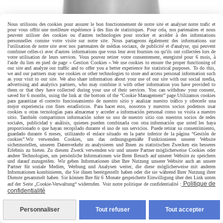
Nous utilisons des cookies pour assurer le bon fonctionnement de notre site et analyser notre trafic et
pour vous offrir une meilleure expérience à des fins de statistiques. Pour cela, nos partenaires et nous
peuvent utiliser des cookies ou d'autres technologies pour stocker et accéder à des informations
personnelles comme votre visite sur notre site. Nous partageons également des informations sur
l'utilisation de notre site avec nos partenaires de médias sociaux, de publicité et d'analyse, qui peuvent
combiner celles-ci avec d'autres informations que vous leur avez fournies ou qu'ils ont collectées lors de
votre utilisation de leurs services. Vous pouvez retirer votre consentement, enregistré pour 6 mois, à
l'aide du lien en pied de page « Gestion Cookies ».
We use cookies to ensure the proper functioning of
our site and analyze our traffic and to offer you a better experience for statistical purposes. To do this,
we and our partners may use cookies or other technologies to store and access personal information such
as your visit to our site. We also share information about your use of our site with our social media,
advertising and analytics partners, who may combine it with other information you have provided to
them or that they have collected during your use of their services. You can withdraw your consent,
saved for 6 months, using the link at the bottom of the “Cookie Management” page.
Utilizamos cookies
para garantizar el correcto funcionamiento de nuestro sitio y analizar nuestro tráfico y ofrecerle una
mejor experiencia con fines estadísticos. Para hacer esto, nosotros y nuestros socios podemos usar
cookies u otras tecnologías para almacenar y acceder a información personal como su visita a nuestro
sitio. También compartimos información sobre su uso de nuestro sitio con nuestros socios de redes
sociales, publicidad y análisis, quienes pueden combinarla con otra información que usted les haya
proporcionado o que hayan recopilado durante el uso de sus servicios. Puede retirar su consentimiento,
guardado durante 6 meses, utilizando el enlace situado en la parte inferior de la página “Gestión de
cookies”.
Wir verwenden Cookies, um das ordnungsgemäße Funktionieren unserer Website
sicherzustellen, unseren Datenverkehr zu analysieren und Ihnen zu statistischen Zwecken ein besseres
Erlebnis zu bieten. Zu diesem Zweck verwenden wir und unsere Partner möglicherweise Cookies oder
andere Technologien, um persönliche Informationen wie Ihren Besuch auf unserer Website zu speichern
und darauf zuzugreifen. Wir geben Informationen über Ihre Nutzung unserer Website auch an unsere
Partner für soziale Medien, Werbung und Analysen weiter, die diese möglicherweise mit anderen
Informationen kombinieren, die Sie ihnen bereitgestellt haben oder die sie während Ihrer Nutzung ihrer
Dienste gesammelt haben. Sie können Ihre für 6 Monate gespeicherte Einwilligung über den Link unten
Politique de
auf der Seite „Cookie-Verwaltung“ widerrufen. Voir notre politique de confidentialité :
confidentialité
Personnaliser
Tout refuser
Tout accepter