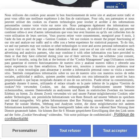
Nous utilisons des cookies pour assurer le bon fonctionnement de notre site et analyser notre trafic et
pour vous offrir une meilleure expérience à des fins de statistiques. Pour cela, nos partenaires et nous
peuvent utiliser des cookies ou d'autres technologies pour stocker et accéder à des informations
personnelles comme votre visite sur notre site. Nous partageons également des informations sur
l'utilisation de notre site avec nos partenaires de médias sociaux, de publicité et d'analyse, qui peuvent
combiner celles-ci avec d'autres informations que vous leur avez fournies ou qu'ils ont collectées lors de
votre utilisation de leurs services. Vous pouvez retirer votre consentement, enregistré pour 6 mois, à
l'aide du lien en pied de page « Gestion Cookies ».
We use cookies to ensure the proper functioning of
our site and analyze our traffic and to offer you a better experience for statistical purposes. To do this,
BALLSTRETCHER EN CUIR 140G - 4
we and our partners may use cookies or other technologies to store and access personal information such
as your visit to our site. We also share information about your use of our site with our social media,
PRESSIONS
advertising and analytics partners, who may combine it with other information you have provided to
them or that they have collected during your use of their services. You can withdraw your consent,
saved for 6 months, using the link at the bottom of the “Cookie Management” page.
Utilizamos cookies
para garantizar el correcto funcionamiento de nuestro sitio y analizar nuestro tráfico y ofrecerle una
27,40
€
mejor experiencia con fines estadísticos. Para hacer esto, nosotros y nuestros socios podemos usar
cookies u otras tecnologías para almacenar y acceder a información personal como su visita a nuestro
sitio. También compartimos información sobre su uso de nuestro sitio con nuestros socios de redes
sociales, publicidad y análisis, quienes pueden combinarla con otra información que usted les haya
proporcionado o que hayan recopilado durante el uso de sus servicios. Puede retirar su consentimiento,
guardado durante 6 meses, utilizando el enlace situado en la parte inferior de la página “Gestión de
cookies”.
Wir verwenden Cookies, um das ordnungsgemäße Funktionieren unserer Website
sicherzustellen, unseren Datenverkehr zu analysieren und Ihnen zu statistischen Zwecken ein besseres
Erlebnis zu bieten. Zu diesem Zweck verwenden wir und unsere Partner möglicherweise Cookies oder
andere Technologien, um persönliche Informationen wie Ihren Besuch auf unserer Website zu speichern
und darauf zuzugreifen. Wir geben Informationen über Ihre Nutzung unserer Website auch an unsere
Partner für soziale Medien, Werbung und Analysen weiter, die diese möglicherweise mit anderen
Informationen kombinieren, die Sie ihnen bereitgestellt haben oder die sie während Ihrer Nutzung ihrer
Dienste gesammelt haben. Sie können Ihre für 6 Monate gespeicherte Einwilligung über den Link unten
Politique de
auf der Seite „Cookie-Verwaltung“ widerrufen. Voir notre politique de confidentialité :
confidentialité
Personnaliser
Tout refuser
Tout accepter