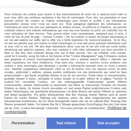
Nous utilisons des cookies pour assurer le bon fonctionnement de notre site et analyser notre trafic et
pour vous offrir une meilleure expérience à des fins de statistiques. Pour cela, nos partenaires et nous
peuvent utiliser des cookies ou d'autres technologies pour stocker et accéder à des informations
personnelles comme votre visite sur notre site. Nous partageons également des informations sur
l'utilisation de notre site avec nos partenaires de médias sociaux, de publicité et d'analyse, qui peuvent
combiner celles-ci avec d'autres informations que vous leur avez fournies ou qu'ils ont collectées lors de
BALL STRETCHER PIPE C-RINGZ
votre utilisation de leurs services. Vous pouvez retirer votre consentement, enregistré pour 6 mois, à
l'aide du lien en pied de page « Gestion Cookies ».
We use cookies to ensure the proper functioning of
our site and analyze our traffic and to offer you a better experience for statistical purposes. To do this,
21,00
€
we and our partners may use cookies or other technologies to store and access personal information such
as your visit to our site. We also share information about your use of our site with our social media,
advertising and analytics partners, who may combine it with other information you have provided to
them or that they have collected during your use of their services. You can withdraw your consent,
saved for 6 months, using the link at the bottom of the “Cookie Management” page.
Utilizamos cookies
para garantizar el correcto funcionamiento de nuestro sitio y analizar nuestro tráfico y ofrecerle una
mejor experiencia con fines estadísticos. Para hacer esto, nosotros y nuestros socios podemos usar
cookies u otras tecnologías para almacenar y acceder a información personal como su visita a nuestro
sitio. También compartimos información sobre su uso de nuestro sitio con nuestros socios de redes
sociales, publicidad y análisis, quienes pueden combinarla con otra información que usted les haya
proporcionado o que hayan recopilado durante el uso de sus servicios. Puede retirar su consentimiento,
guardado durante 6 meses, utilizando el enlace situado en la parte inferior de la página “Gestión de
cookies”.
Wir verwenden Cookies, um das ordnungsgemäße Funktionieren unserer Website
sicherzustellen, unseren Datenverkehr zu analysieren und Ihnen zu statistischen Zwecken ein besseres
Erlebnis zu bieten. Zu diesem Zweck verwenden wir und unsere Partner möglicherweise Cookies oder
andere Technologien, um persönliche Informationen wie Ihren Besuch auf unserer Website zu speichern
und darauf zuzugreifen. Wir geben Informationen über Ihre Nutzung unserer Website auch an unsere
Partner für soziale Medien, Werbung und Analysen weiter, die diese möglicherweise mit anderen
Informationen kombinieren, die Sie ihnen bereitgestellt haben oder die sie während Ihrer Nutzung ihrer
Dienste gesammelt haben. Sie können Ihre für 6 Monate gespeicherte Einwilligung über den Link unten
Politique de
auf der Seite „Cookie-Verwaltung“ widerrufen. Voir notre politique de confidentialité :
confidentialité
Personnaliser
Tout refuser
Tout accepter