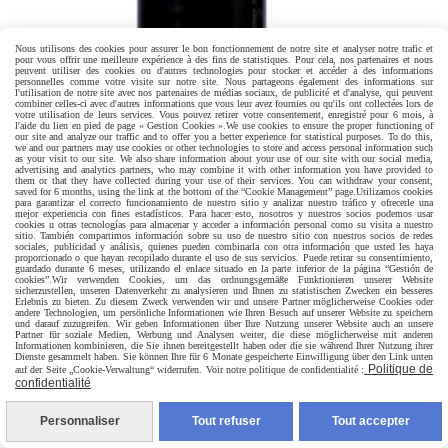
Nous utilisons des cookies pour assurer le bon fonctionnement de notre site et analyser notre trafic et
pour vous offrir une meilleure expérience à des fins de statistiques. Pour cela, nos partenaires et nous
peuvent utiliser des cookies ou d'autres technologies pour stocker et accéder à des informations
personnelles comme votre visite sur notre site. Nous partageons également des informations sur
l'utilisation de notre site avec nos partenaires de médias sociaux, de publicité et d'analyse, qui peuvent
combiner celles-ci avec d'autres informations que vous leur avez fournies ou qu'ils ont collectées lors de
votre utilisation de leurs services. Vous pouvez retirer votre consentement, enregistré pour 6 mois, à
l'aide du lien en pied de page « Gestion Cookies ».
We use cookies to ensure the proper functioning of
our site and analyze our traffic and to offer you a better experience for statistical purposes. To do this,
we and our partners may use cookies or other technologies to store and access personal information such
as your visit to our site. We also share information about your use of our site with our social media,
advertising and analytics partners, who may combine it with other information you have provided to
them or that they have collected during your use of their services. You can withdraw your consent,
saved for 6 months, using the link at the bottom of the “Cookie Management” page.
Utilizamos cookies
para garantizar el correcto funcionamiento de nuestro sitio y analizar nuestro tráfico y ofrecerle una
mejor experiencia con fines estadísticos. Para hacer esto, nosotros y nuestros socios podemos usar
cookies u otras tecnologías para almacenar y acceder a información personal como su visita a nuestro
sitio. También compartimos información sobre su uso de nuestro sitio con nuestros socios de redes
sociales, publicidad y análisis, quienes pueden combinarla con otra información que usted les haya
proporcionado o que hayan recopilado durante el uso de sus servicios. Puede retirar su consentimiento,
guardado durante 6 meses, utilizando el enlace situado en la parte inferior de la página “Gestión de
cookies”.
Wir verwenden Cookies, um das ordnungsgemäße Funktionieren unserer Website
sicherzustellen, unseren Datenverkehr zu analysieren und Ihnen zu statistischen Zwecken ein besseres
Erlebnis zu bieten. Zu diesem Zweck verwenden wir und unsere Partner möglicherweise Cookies oder
andere Technologien, um persönliche Informationen wie Ihren Besuch auf unserer Website zu speichern
und darauf zuzugreifen. Wir geben Informationen über Ihre Nutzung unserer Website auch an unsere
Partner für soziale Medien, Werbung und Analysen weiter, die diese möglicherweise mit anderen
Informationen kombinieren, die Sie ihnen bereitgestellt haben oder die sie während Ihrer Nutzung ihrer
Dienste gesammelt haben. Sie können Ihre für 6 Monate gespeicherte Einwilligung über den Link unten
Politique de
auf der Seite „Cookie-Verwaltung“ widerrufen. Voir notre politique de confidentialité :
confidentialité
Personnaliser
Tout refuser
Tout accepter