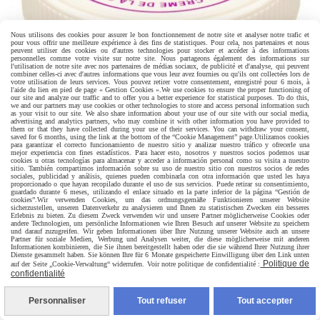
Nous utilisons des cookies pour assurer le bon fonctionnement de notre site et analyser notre trafic et
pour vous offrir une meilleure expérience à des fins de statistiques. Pour cela, nos partenaires et nous
peuvent utiliser des cookies ou d'autres technologies pour stocker et accéder à des informations
personnelles comme votre visite sur notre site. Nous partageons également des informations sur
l'utilisation de notre site avec nos partenaires de médias sociaux, de publicité et d'analyse, qui peuvent
combiner celles-ci avec d'autres informations que vous leur avez fournies ou qu'ils ont collectées lors de
votre utilisation de leurs services. Vous pouvez retirer votre consentement, enregistré pour 6 mois, à
l'aide du lien en pied de page « Gestion Cookies ».
We use cookies to ensure the proper functioning of
our site and analyze our traffic and to offer you a better experience for statistical purposes. To do this,
we and our partners may use cookies or other technologies to store and access personal information such
as your visit to our site. We also share information about your use of our site with our social media,
advertising and analytics partners, who may combine it with other information you have provided to
them or that they have collected during your use of their services. You can withdraw your consent,
saved for 6 months, using the link at the bottom of the “Cookie Management” page.
Utilizamos cookies
para garantizar el correcto funcionamiento de nuestro sitio y analizar nuestro tráfico y ofrecerle una
mejor experiencia con fines estadísticos. Para hacer esto, nosotros y nuestros socios podemos usar
cookies u otras tecnologías para almacenar y acceder a información personal como su visita a nuestro
sitio. También compartimos información sobre su uso de nuestro sitio con nuestros socios de redes
sociales, publicidad y análisis, quienes pueden combinarla con otra información que usted les haya
proporcionado o que hayan recopilado durante el uso de sus servicios. Puede retirar su consentimiento,
guardado durante 6 meses, utilizando el enlace situado en la parte inferior de la página “Gestión de
cookies”.
Wir verwenden Cookies, um das ordnungsgemäße Funktionieren unserer Website
sicherzustellen, unseren Datenverkehr zu analysieren und Ihnen zu statistischen Zwecken ein besseres
LUBRIFIANT À FIST K CRÈME NUMBING
Erlebnis zu bieten. Zu diesem Zweck verwenden wir und unsere Partner möglicherweise Cookies oder
andere Technologien, um persönliche Informationen wie Ihren Besuch auf unserer Website zu speichern
und darauf zuzugreifen. Wir geben Informationen über Ihre Nutzung unserer Website auch an unsere
150ML
Partner für soziale Medien, Werbung und Analysen weiter, die diese möglicherweise mit anderen
Informationen kombinieren, die Sie ihnen bereitgestellt haben oder die sie während Ihrer Nutzung ihrer
Dienste gesammelt haben. Sie können Ihre für 6 Monate gespeicherte Einwilligung über den Link unten
18,10
€
Politique de
auf der Seite „Cookie-Verwaltung“ widerrufen. Voir notre politique de confidentialité :
confidentialité
Personnaliser
Tout refuser
Tout accepter