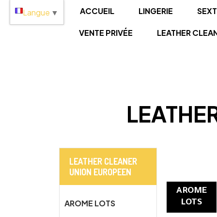
Panneau de gestion des cookies
ACCUEIL
LINGERIE
SEX
Langue
▼
VENTE PRIVÉE
LEATHER CLEA
LEATHE
LEATHER CLEANER
UNION EUROPEEN
AROME
AROME LOTS
LOTS