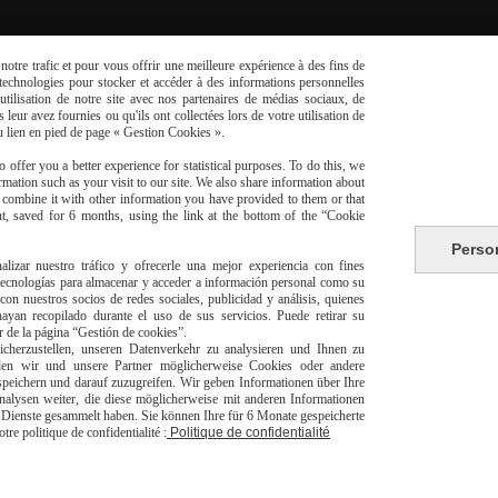
otre trafic et pour vous offrir une meilleure expérience à des fins de
s technologies pour stocker et accéder à des informations personnelles
tilisation de notre site avec nos partenaires de médias sociaux, de
leur avez fournies ou qu'ils ont collectées lors de votre utilisation de
Partenaires
du lien en pied de page « Gestion Cookies ».
 offer you a better experience for statistical purposes. To do this, we
mation such as your visit to our site. We also share information about
y combine it with other information you have provided to them or that
t, saved for 6 months, using the link at the bottom of the “Cookie
Perso
alizar nuestro tráfico y ofrecerle una mejor experiencia con fines
 tecnologías para almacenar y acceder a información personal como su
con nuestros socios de redes sociales, publicidad y análisis, quienes
yan recopilado durante el uso de sus servicios. Puede retirar su
or de la página “Gestión de cookies”.
herzustellen, unseren Datenverkehr zu analysieren und Ihnen zu
den wir und unsere Partner möglicherweise Cookies oder andere
peichern und darauf zuzugreifen. Wir geben Informationen über Ihre
alysen weiter, die diese möglicherweise mit anderen Informationen
er Dienste gesammelt haben. Sie können Ihre für 6 Monate gespeicherte
e politique de confidentialité :
Politique de confidentialité
risé
Li