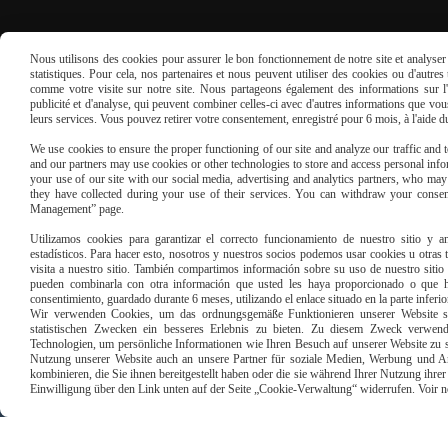
Nous utilisons des cookies pour assurer le bon fonctionnement de notre site et analyser n
statistiques. Pour cela, nos partenaires et nous peuvent utiliser des cookies ou d'autre
REUNION SEXTOY
comme votre visite sur notre site. Nous partageons également des informations sur l'u
publicité et d'analyse, qui peuvent combiner celles-ci avec d'autres informations que vous 
leurs services. Vous pouvez retirer votre consentement, enregistré pour 6 mois, à l'aide 
Réservez
We use cookies to ensure the proper functioning of our site and analyze our traffic and to
une réunion sextoys
and our partners may use cookies or other technologies to store and access personal infor
your use of our site with our social media, advertising and analytics partners, who ma
they have collected during your use of their services. You can withdraw your consen
en France
Management” page.
Utilizamos cookies para garantizar el correcto funcionamiento de nuestro sitio y an
REMPLISSEZ LE FORMULAIRE
estadísticos. Para hacer esto, nosotros y nuestros socios podemos usar cookies u otras
visita a nuestro sitio. También compartimos información sobre su uso de nuestro sitio 
pueden combinarla con otra información que usted les haya proporcionado o que ha
consentimiento, guardado durante 6 meses, utilizando el enlace situado en la parte inferi
Wir verwenden Cookies, um das ordnungsgemäße Funktionieren unserer Website sic
statistischen Zwecken ein besseres Erlebnis zu bieten. Zu diesem Zweck verwen
Technologien, um persönliche Informationen wie Ihren Besuch auf unserer Website zu s
Nutzung unserer Website auch an unsere Partner für soziale Medien, Werbung und An
kombinieren, die Sie ihnen bereitgestellt haben oder die sie während Ihrer Nutzung ihr
Einwilligung über den Link unten auf der Seite „Cookie-Verwaltung“ widerrufen. Voir notr
Paiement sécu