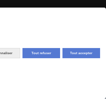
SERVICE CLIENT
Notre équipe
vous répond 7J/7
depuis le formulaire
nnaliser
Tout refuser
Tout accepter
CONTACT
vraison rapide