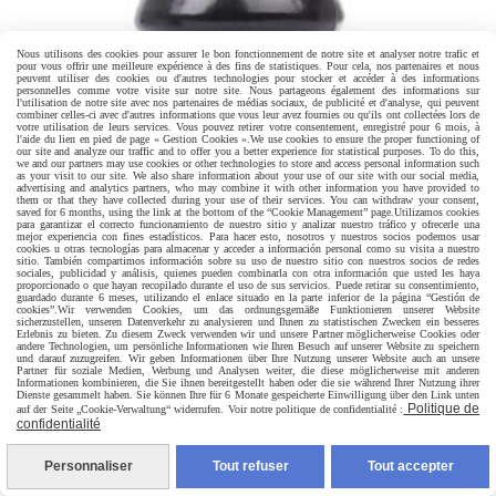
Nous utilisons des cookies pour assurer le bon fonctionnement de notre site et analyser notre trafic et
pour vous offrir une meilleure expérience à des fins de statistiques. Pour cela, nos partenaires et nous
peuvent utiliser des cookies ou d'autres technologies pour stocker et accéder à des informations
personnelles comme votre visite sur notre site. Nous partageons également des informations sur
l'utilisation de notre site avec nos partenaires de médias sociaux, de publicité et d'analyse, qui peuvent
combiner celles-ci avec d'autres informations que vous leur avez fournies ou qu'ils ont collectées lors de
votre utilisation de leurs services. Vous pouvez retirer votre consentement, enregistré pour 6 mois, à
l'aide du lien en pied de page « Gestion Cookies ».
We use cookies to ensure the proper functioning of
our site and analyze our traffic and to offer you a better experience for statistical purposes. To do this,
we and our partners may use cookies or other technologies to store and access personal information such
as your visit to our site. We also share information about your use of our site with our social media,
advertising and analytics partners, who may combine it with other information you have provided to
them or that they have collected during your use of their services. You can withdraw your consent,
saved for 6 months, using the link at the bottom of the “Cookie Management” page.
Utilizamos cookies
para garantizar el correcto funcionamiento de nuestro sitio y analizar nuestro tráfico y ofrecerle una
mejor experiencia con fines estadísticos. Para hacer esto, nosotros y nuestros socios podemos usar
cookies u otras tecnologías para almacenar y acceder a información personal como su visita a nuestro
sitio. También compartimos información sobre su uso de nuestro sitio con nuestros socios de redes
sociales, publicidad y análisis, quienes pueden combinarla con otra información que usted les haya
proporcionado o que hayan recopilado durante el uso de sus servicios. Puede retirar su consentimiento,
guardado durante 6 meses, utilizando el enlace situado en la parte inferior de la página “Gestión de
cookies”.
Wir verwenden Cookies, um das ordnungsgemäße Funktionieren unserer Website
sicherzustellen, unseren Datenverkehr zu analysieren und Ihnen zu statistischen Zwecken ein besseres
Erlebnis zu bieten. Zu diesem Zweck verwenden wir und unsere Partner möglicherweise Cookies oder
andere Technologien, um persönliche Informationen wie Ihren Besuch auf unserer Website zu speichern
und darauf zuzugreifen. Wir geben Informationen über Ihre Nutzung unserer Website auch an unsere
Partner für soziale Medien, Werbung und Analysen weiter, die diese möglicherweise mit anderen
Informationen kombinieren, die Sie ihnen bereitgestellt haben oder die sie während Ihrer Nutzung ihrer
Dienste gesammelt haben. Sie können Ihre für 6 Monate gespeicherte Einwilligung über den Link unten
Politique de
auf der Seite „Cookie-Verwaltung“ widerrufen. Voir notre politique de confidentialité :
confidentialité
Personnaliser
Tout refuser
Tout accepter