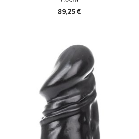
7.6CM
89,25
€