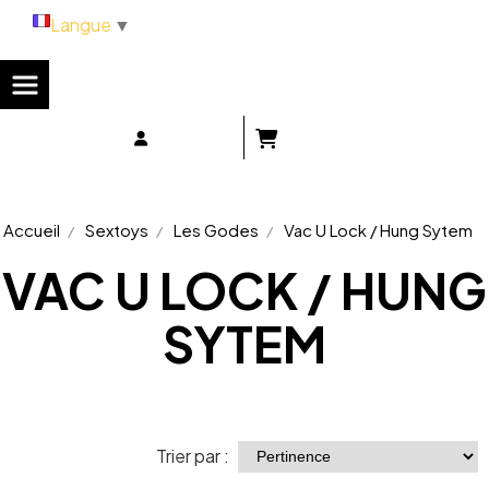
Panneau de gestion des cookies
Langue
▼
Accueil
Sextoys
Les Godes
Vac U Lock / Hung Sytem
VAC U LOCK / HUNG
SYTEM
Trier par :