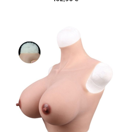
102,90
€