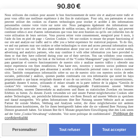
90,80
€
Nous utilisons des cookies pour assurer le bon fonctionnement de notre site et analyser notre trafic et
pour vous offrir une meilleure expérience à des fins de statistiques. Pour cela, nos partenaires et nous
peuvent utiliser des cookies ou d'autres technologies pour stocker et accéder à des informations
personnelles comme votre visite sur notre site. Nous partageons également des informations sur
l'utilisation de notre site avec nos partenaires de médias sociaux, de publicité et d'analyse, qui peuvent
combiner celles-ci avec d'autres informations que vous leur avez fournies ou qu'ils ont collectées lors de
votre utilisation de leurs services. Vous pouvez retirer votre consentement, enregistré pour 6 mois, à
l'aide du lien en pied de page « Gestion Cookies ».
We use cookies to ensure the proper functioning of
our site and analyze our traffic and to offer you a better experience for statistical purposes. To do this,
we and our partners may use cookies or other technologies to store and access personal information such
as your visit to our site. We also share information about your use of our site with our social media,
advertising and analytics partners, who may combine it with other information you have provided to
them or that they have collected during your use of their services. You can withdraw your consent,
saved for 6 months, using the link at the bottom of the “Cookie Management” page.
Utilizamos cookies
para garantizar el correcto funcionamiento de nuestro sitio y analizar nuestro tráfico y ofrecerle una
mejor experiencia con fines estadísticos. Para hacer esto, nosotros y nuestros socios podemos usar
cookies u otras tecnologías para almacenar y acceder a información personal como su visita a nuestro
sitio. También compartimos información sobre su uso de nuestro sitio con nuestros socios de redes
sociales, publicidad y análisis, quienes pueden combinarla con otra información que usted les haya
proporcionado o que hayan recopilado durante el uso de sus servicios. Puede retirar su consentimiento,
guardado durante 6 meses, utilizando el enlace situado en la parte inferior de la página “Gestión de
cookies”.
Wir verwenden Cookies, um das ordnungsgemäße Funktionieren unserer Website
sicherzustellen, unseren Datenverkehr zu analysieren und Ihnen zu statistischen Zwecken ein besseres
Erlebnis zu bieten. Zu diesem Zweck verwenden wir und unsere Partner möglicherweise Cookies oder
andere Technologien, um persönliche Informationen wie Ihren Besuch auf unserer Website zu speichern
und darauf zuzugreifen. Wir geben Informationen über Ihre Nutzung unserer Website auch an unsere
Partner für soziale Medien, Werbung und Analysen weiter, die diese möglicherweise mit anderen
Informationen kombinieren, die Sie ihnen bereitgestellt haben oder die sie während Ihrer Nutzung ihrer
Dienste gesammelt haben. Sie können Ihre für 6 Monate gespeicherte Einwilligung über den Link unten
Politique de
auf der Seite „Cookie-Verwaltung“ widerrufen. Voir notre politique de confidentialité :
confidentialité
Personnaliser
Tout refuser
Tout accepter