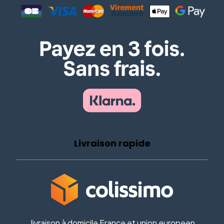
Livraison rapide
livraison à domicile France et union europeen