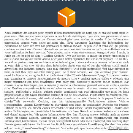
Nous utilisons des cookies pour assurer le bon fonctionnement de notre site et analyser notre trafic et
livraison en point relais France
pour vous offrir une meilleure expérience à des fins de statistiques. Pour cela, nos partenaires et nous
peuvent utiliser des cookies ou d'autres technologies pour stocker et accéder à des informations
personnelles comme votre visite sur notre site. Nous partageons également des informations sur
l'utilisation de notre site avec nos partenaires de médias sociaux, de publicité et d'analyse, qui peuvent
combiner celles-ci avec d'autres informations que vous leur avez fournies ou qu'ils ont collectées lors de
votre utilisation de leurs services. Vous pouvez retirer votre consentement, enregistré pour 6 mois, à
l'aide du lien en pied de page « Gestion Cookies ».
We use cookies to ensure the proper functioning of
our site and analyze our traffic and to offer you a better experience for statistical purposes. To do this,
we and our partners may use cookies or other technologies to store and access personal information such
as your visit to our site. We also share information about your use of our site with our social media,
advertising and analytics partners, who may combine it with other information you have provided to
them or that they have collected during your use of their services. You can withdraw your consent,
Autoriser
Facebook est désactivé.
saved for 6 months, using the link at the bottom of the “Cookie Management” page.
Utilizamos cookies
para garantizar el correcto funcionamiento de nuestro sitio y analizar nuestro tráfico y ofrecerle una
mejor experiencia con fines estadísticos. Para hacer esto, nosotros y nuestros socios podemos usar
jpsexshop
cookies u otras tecnologías para almacenar y acceder a información personal como su visita a nuestro
sitio. También compartimos información sobre su uso de nuestro sitio con nuestros socios de redes
sociales, publicidad y análisis, quienes pueden combinarla con otra información que usted les haya
proporcionado o que hayan recopilado durante el uso de sus servicios. Puede retirar su consentimiento,
guardado durante 6 meses, utilizando el enlace situado en la parte inferior de la página “Gestión de
Mentions Légales
Conditions générales de vente
cookies”.
Wir verwenden Cookies, um das ordnungsgemäße Funktionieren unserer Website
sicherzustellen, unseren Datenverkehr zu analysieren und Ihnen zu statistischen Zwecken ein besseres
Se rétracter
Politique de confidentialité
Gestion cookies
Erlebnis zu bieten. Zu diesem Zweck verwenden wir und unsere Partner möglicherweise Cookies oder
andere Technologien, um persönliche Informationen wie Ihren Besuch auf unserer Website zu speichern
Mon Compte
und darauf zuzugreifen. Wir geben Informationen über Ihre Nutzung unserer Website auch an unsere
Partner für soziale Medien, Werbung und Analysen weiter, die diese möglicherweise mit anderen
Informationen kombinieren, die Sie ihnen bereitgestellt haben oder die sie während Ihrer Nutzung ihrer
Dienste gesammelt haben. Sie können Ihre für 6 Monate gespeicherte Einwilligung über den Link unten
Politique de
auf der Seite „Cookie-Verwaltung“ widerrufen. Voir notre politique de confidentialité :
confidentialité