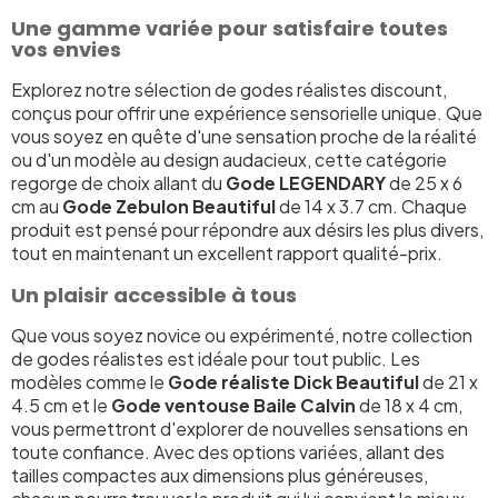
Une gamme variée pour satisfaire toutes
vos envies
Explorez notre sélection de godes réalistes discount,
conçus pour offrir une expérience sensorielle unique. Que
vous soyez en quête d'une sensation proche de la réalité
ou d'un modèle au design audacieux, cette catégorie
regorge de choix allant du
Gode LEGENDARY
de 25 x 6
cm au
Gode Zebulon Beautiful
de 14 x 3.7 cm. Chaque
produit est pensé pour répondre aux désirs les plus divers,
tout en maintenant un excellent rapport qualité-prix.
Un plaisir accessible à tous
Que vous soyez novice ou expérimenté, notre collection
de godes réalistes est idéale pour tout public. Les
modèles comme le
Gode réaliste Dick Beautiful
de 21 x
4.5 cm et le
Gode ventouse Baile Calvin
de 18 x 4 cm,
vous permettront d'explorer de nouvelles sensations en
toute confiance. Avec des options variées, allant des
tailles compactes aux dimensions plus généreuses,