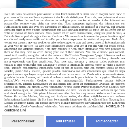
Nous utilisons des cookies pour assurer le bon fonctionnement de notre site et analyser notre trafic et
pour vous offrir une meilleure expérience à des fins de statistiques. Pour cela, nos partenaires et nous
peuvent utiliser des cookies ou d'autres technologies pour stocker et accéder à des informations
personnelles comme votre visite sur notre site. Nous partageons également des informations sur
l'utilisation de notre site avec nos partenaires de médias sociaux, de publicité et d'analyse, qui peuvent
combiner celles-ci avec d'autres informations que vous leur avez fournies ou qu'ils ont collectées lors de
votre utilisation de leurs services. Vous pouvez retirer votre consentement, enregistré pour 6 mois, à
l'aide du lien en pied de page « Gestion Cookies ».
We use cookies to ensure the proper functioning of
our site and analyze our traffic and to offer you a better experience for statistical purposes. To do this,
we and our partners may use cookies or other technologies to store and access personal information such
as your visit to our site. We also share information about your use of our site with our social media,
advertising and analytics partners, who may combine it with other information you have provided to
them or that they have collected during your use of their services. You can withdraw your consent,
saved for 6 months, using the link at the bottom of the “Cookie Management” page.
Utilizamos cookies
para garantizar el correcto funcionamiento de nuestro sitio y analizar nuestro tráfico y ofrecerle una
mejor experiencia con fines estadísticos. Para hacer esto, nosotros y nuestros socios podemos usar
cookies u otras tecnologías para almacenar y acceder a información personal como su visita a nuestro
sitio. También compartimos información sobre su uso de nuestro sitio con nuestros socios de redes
sociales, publicidad y análisis, quienes pueden combinarla con otra información que usted les haya
proporcionado o que hayan recopilado durante el uso de sus servicios. Puede retirar su consentimiento,
guardado durante 6 meses, utilizando el enlace situado en la parte inferior de la página “Gestión de
cookies”.
Wir verwenden Cookies, um das ordnungsgemäße Funktionieren unserer Website
sicherzustellen, unseren Datenverkehr zu analysieren und Ihnen zu statistischen Zwecken ein besseres
Erlebnis zu bieten. Zu diesem Zweck verwenden wir und unsere Partner möglicherweise Cookies oder
andere Technologien, um persönliche Informationen wie Ihren Besuch auf unserer Website zu speichern
und darauf zuzugreifen. Wir geben Informationen über Ihre Nutzung unserer Website auch an unsere
Partner für soziale Medien, Werbung und Analysen weiter, die diese möglicherweise mit anderen
Informationen kombinieren, die Sie ihnen bereitgestellt haben oder die sie während Ihrer Nutzung ihrer
Dienste gesammelt haben. Sie können Ihre für 6 Monate gespeicherte Einwilligung über den Link unten
Politique de
auf der Seite „Cookie-Verwaltung“ widerrufen. Voir notre politique de confidentialité :
confidentialité
Personnaliser
Tout refuser
Tout accepter