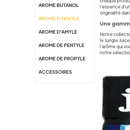
chaque produi
AROME BUTANOL
l'essence d'un
originalité da
AROME D'HEXYLE
Une gamme 
AROME D'AMYLE
Notre collect
le Jungle Juic
AROME DE PENTYLE
l'arôme qui v
notre sélecti
AROME DE PROPYLE
ACCESSOIRES