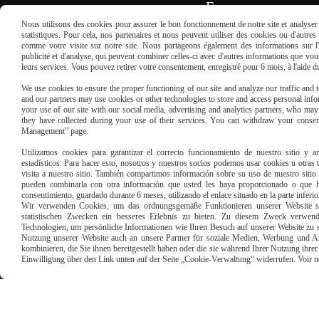
en France
Nous utilisons des cookies pour assurer le bon fonctionnement de notre site et analyser n
statistiques. Pour cela, nos partenaires et nous peuvent utiliser des cookies ou d'autre
REMPLISSEZ LE FORMULAIRE
comme votre visite sur notre site. Nous partageons également des informations sur l'u
publicité et d'analyse, qui peuvent combiner celles-ci avec d'autres informations que vous 
leurs services. Vous pouvez retirer votre consentement, enregistré pour 6 mois, à l'aide 
We use cookies to ensure the proper functioning of our site and analyze our traffic and to
and our partners may use cookies or other technologies to store and access personal infor
your use of our site with our social media, advertising and analytics partners, who ma
they have collected during your use of their services. You can withdraw your consen
Management” page.
Paiement sécu
Utilizamos cookies para garantizar el correcto funcionamiento de nuestro sitio y an
estadísticos. Para hacer esto, nosotros y nuestros socios podemos usar cookies u otras
visita a nuestro sitio. También compartimos información sobre su uso de nuestro sitio 
pueden combinarla con otra información que usted les haya proporcionado o que ha
consentimiento, guardado durante 6 meses, utilizando el enlace situado en la parte inferi
Wir verwenden Cookies, um das ordnungsgemäße Funktionieren unserer Website sic
statistischen Zwecken ein besseres Erlebnis zu bieten. Zu diesem Zweck verwen
Technologien, um persönliche Informationen wie Ihren Besuch auf unserer Website zu s
Nutzung unserer Website auch an unsere Partner für soziale Medien, Werbung und An
kombinieren, die Sie ihnen bereitgestellt haben oder die sie während Ihrer Nutzung ihr
Einwilligung über den Link unten auf der Seite „Cookie-Verwaltung“ widerrufen. Voir notr