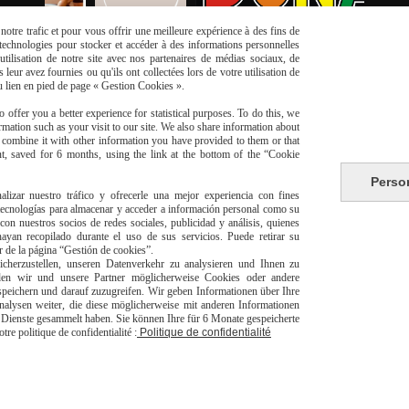
otre trafic et pour vous offrir une meilleure expérience à des fins de
s technologies pour stocker et accéder à des informations personnelles
tilisation de notre site avec nos partenaires de médias sociaux, de
leur avez fournies ou qu'ils ont collectées lors de votre utilisation de
du lien en pied de page « Gestion Cookies ».
 offer you a better experience for statistical purposes. To do this, we
mation such as your visit to our site. We also share information about
y combine it with other information you have provided to them or that
t, saved for 6 months, using the link at the bottom of the “Cookie
Perso
risé
Li
alizar nuestro tráfico y ofrecerle una mejor experiencia con fines
 tecnologías para almacenar y acceder a información personal como su
con nuestros socios de redes sociales, publicidad y análisis, quienes
yan recopilado durante el uso de sus servicios. Puede retirar su
or de la página “Gestión de cookies”.
herzustellen, unseren Datenverkehr zu analysieren und Ihnen zu
den wir und unsere Partner möglicherweise Cookies oder andere
peichern und darauf zuzugreifen. Wir geben Informationen über Ihre
alysen weiter, die diese möglicherweise mit anderen Informationen
livraison à domicile Franc
er Dienste gesammelt haben. Sie können Ihre für 6 Monate gespeicherte
europeen
e politique de confidentialité :
Politique de confidentialité