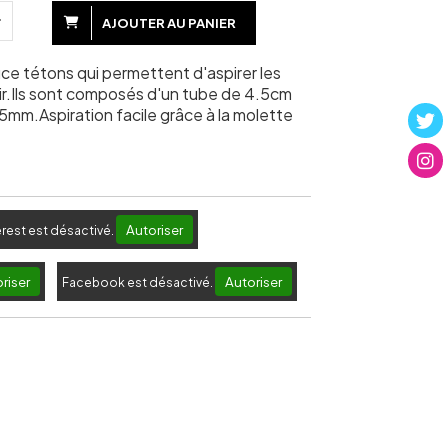
AJOUTER AU PANIER
ce tétons qui permettent d'aspirer les
sir.Ils sont composés d'un tube de 4.5cm
35mm.Aspiration facile grâce à la molette
Autoriser
erest est désactivé.
riser
Autoriser
Facebook est désactivé.