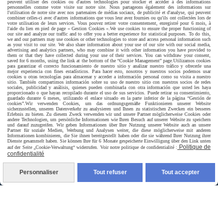
peuvent utiliser des cookies ou d'autres technologies pour stocker et accéder à des informations
personnelles comme votre visite sur notre site. Nous partageons également des informations sur
l'utilisation de notre site avec nos partenaires de médias sociaux, de publicité et d'analyse, qui peuvent
combiner celles-ci avec d'autres informations que vous leur avez fournies ou qu'ils ont collectées lors de
votre utilisation de leurs services. Vous pouvez retirer votre consentement, enregistré pour 6 mois, à
l'aide du lien en pied de page « Gestion Cookies ».
We use cookies to ensure the proper functioning of
our site and analyze our traffic and to offer you a better experience for statistical purposes. To do this,
we and our partners may use cookies or other technologies to store and access personal information such
as your visit to our site. We also share information about your use of our site with our social media,
advertising and analytics partners, who may combine it with other information you have provided to
them or that they have collected during your use of their services. You can withdraw your consent,
saved for 6 months, using the link at the bottom of the “Cookie Management” page.
Utilizamos cookies
Livraison rapide
para garantizar el correcto funcionamiento de nuestro sitio y analizar nuestro tráfico y ofrecerle una
mejor experiencia con fines estadísticos. Para hacer esto, nosotros y nuestros socios podemos usar
cookies u otras tecnologías para almacenar y acceder a información personal como su visita a nuestro
sitio. También compartimos información sobre su uso de nuestro sitio con nuestros socios de redes
sociales, publicidad y análisis, quienes pueden combinarla con otra información que usted les haya
proporcionado o que hayan recopilado durante el uso de sus servicios. Puede retirar su consentimiento,
guardado durante 6 meses, utilizando el enlace situado en la parte inferior de la página “Gestión de
cookies”.
Wir verwenden Cookies, um das ordnungsgemäße Funktionieren unserer Website
sicherzustellen, unseren Datenverkehr zu analysieren und Ihnen zu statistischen Zwecken ein besseres
Erlebnis zu bieten. Zu diesem Zweck verwenden wir und unsere Partner möglicherweise Cookies oder
andere Technologien, um persönliche Informationen wie Ihren Besuch auf unserer Website zu speichern
und darauf zuzugreifen. Wir geben Informationen über Ihre Nutzung unserer Website auch an unsere
Partner für soziale Medien, Werbung und Analysen weiter, die diese möglicherweise mit anderen
Informationen kombinieren, die Sie ihnen bereitgestellt haben oder die sie während Ihrer Nutzung ihrer
Dienste gesammelt haben. Sie können Ihre für 6 Monate gespeicherte Einwilligung über den Link unten
livraison à domicile France et union europeen
Politique de
auf der Seite „Cookie-Verwaltung“ widerrufen. Voir notre politique de confidentialité :
confidentialité
Personnaliser
Tout refuser
Tout accepter
livraison en point relais France