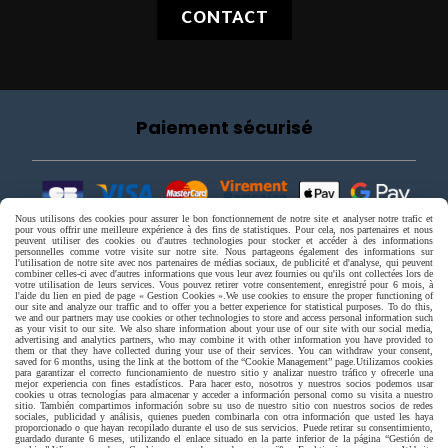
CONTACT
Paiement sécurisé
Nous utilisons des cookies pour assurer le bon fonctionnement de notre site et analyser notre trafic et
pour vous offrir une meilleure expérience à des fins de statistiques. Pour cela, nos partenaires et nous
peuvent utiliser des cookies ou d'autres technologies pour stocker et accéder à des informations
personnelles comme votre visite sur notre site. Nous partageons également des informations sur
l'utilisation de notre site avec nos partenaires de médias sociaux, de publicité et d'analyse, qui peuvent
combiner celles-ci avec d'autres informations que vous leur avez fournies ou qu'ils ont collectées lors de
votre utilisation de leurs services. Vous pouvez retirer votre consentement, enregistré pour 6 mois, à
l'aide du lien en pied de page « Gestion Cookies ».
We use cookies to ensure the proper functioning of
our site and analyze our traffic and to offer you a better experience for statistical purposes. To do this,
we and our partners may use cookies or other technologies to store and access personal information such
as your visit to our site. We also share information about your use of our site with our social media,
advertising and analytics partners, who may combine it with other information you have provided to
them or that they have collected during your use of their services. You can withdraw your consent,
saved for 6 months, using the link at the bottom of the “Cookie Management” page.
Utilizamos cookies
para garantizar el correcto funcionamiento de nuestro sitio y analizar nuestro tráfico y ofrecerle una
mejor experiencia con fines estadísticos. Para hacer esto, nosotros y nuestros socios podemos usar
cookies u otras tecnologías para almacenar y acceder a información personal como su visita a nuestro
sitio. También compartimos información sobre su uso de nuestro sitio con nuestros socios de redes
sociales, publicidad y análisis, quienes pueden combinarla con otra información que usted les haya
proporcionado o que hayan recopilado durante el uso de sus servicios. Puede retirar su consentimiento,
guardado durante 6 meses, utilizando el enlace situado en la parte inferior de la página “Gestión de