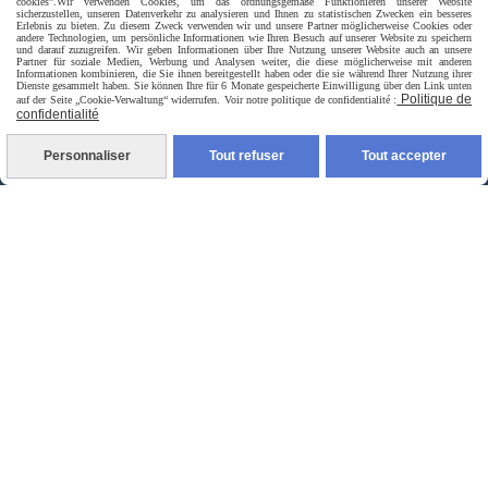
cookies”.
Wir verwenden Cookies, um das ordnungsgemäße Funktionieren unserer Website
Livraison rapide
sicherzustellen, unseren Datenverkehr zu analysieren und Ihnen zu statistischen Zwecken ein besseres
Erlebnis zu bieten. Zu diesem Zweck verwenden wir und unsere Partner möglicherweise Cookies oder
andere Technologien, um persönliche Informationen wie Ihren Besuch auf unserer Website zu speichern
und darauf zuzugreifen. Wir geben Informationen über Ihre Nutzung unserer Website auch an unsere
Partner für soziale Medien, Werbung und Analysen weiter, die diese möglicherweise mit anderen
Informationen kombinieren, die Sie ihnen bereitgestellt haben oder die sie während Ihrer Nutzung ihrer
Dienste gesammelt haben. Sie können Ihre für 6 Monate gespeicherte Einwilligung über den Link unten
Politique de
auf der Seite „Cookie-Verwaltung“ widerrufen. Voir notre politique de confidentialité :
confidentialité
Personnaliser
Tout refuser
Tout accepter
livraison à domicile France et union europeen
livraison en point relais France
Autoriser
Facebook est désactivé.