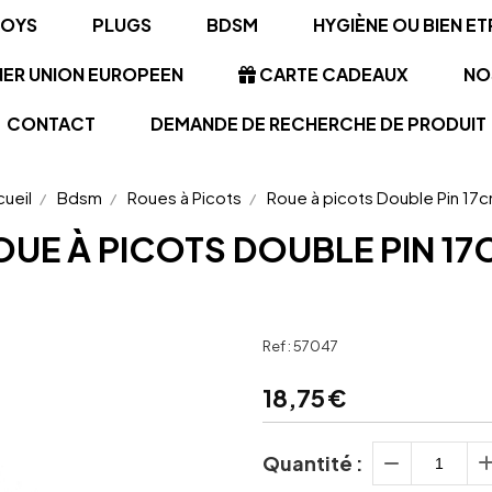
TOYS
PLUGS
BDSM
HYGIÈNE OU BIEN ET
NER UNION EUROPEEN
CARTE CADEAUX
NO
CONTACT
DEMANDE DE RECHERCHE DE PRODUIT
ueil
Bdsm
Roues à Picots
Roue à picots Double Pin 17
OUE À PICOTS DOUBLE PIN 17
Ref :
57047
18,75
€
Quantité :