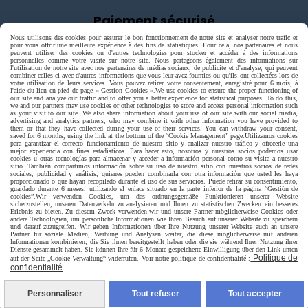
Paiement sécurisé
Nous utilisons des cookies pour assurer le bon fonctionnement de notre site et analyser notre trafic et
pour vous offrir une meilleure expérience à des fins de statistiques. Pour cela, nos partenaires et nous
peuvent utiliser des cookies ou d'autres technologies pour stocker et accéder à des informations
personnelles comme votre visite sur notre site. Nous partageons également des informations sur
l'utilisation de notre site avec nos partenaires de médias sociaux, de publicité et d'analyse, qui peuvent
combiner celles-ci avec d'autres informations que vous leur avez fournies ou qu'ils ont collectées lors de
votre utilisation de leurs services. Vous pouvez retirer votre consentement, enregistré pour 6 mois, à
l'aide du lien en pied de page « Gestion Cookies ».
We use cookies to ensure the proper functioning of
our site and analyze our traffic and to offer you a better experience for statistical purposes. To do this,
we and our partners may use cookies or other technologies to store and access personal information such
as your visit to our site. We also share information about your use of our site with our social media,
advertising and analytics partners, who may combine it with other information you have provided to
them or that they have collected during your use of their services. You can withdraw your consent,
saved for 6 months, using the link at the bottom of the “Cookie Management” page.
Utilizamos cookies
para garantizar el correcto funcionamiento de nuestro sitio y analizar nuestro tráfico y ofrecerle una
mejor experiencia con fines estadísticos. Para hacer esto, nosotros y nuestros socios podemos usar
cookies u otras tecnologías para almacenar y acceder a información personal como su visita a nuestro
sitio. También compartimos información sobre su uso de nuestro sitio con nuestros socios de redes
sociales, publicidad y análisis, quienes pueden combinarla con otra información que usted les haya
proporcionado o que hayan recopilado durante el uso de sus servicios. Puede retirar su consentimiento,
guardado durante 6 meses, utilizando el enlace situado en la parte inferior de la página “Gestión de
cookies”.
Wir verwenden Cookies, um das ordnungsgemäße Funktionieren unserer Website
sicherzustellen, unseren Datenverkehr zu analysieren und Ihnen zu statistischen Zwecken ein besseres
Erlebnis zu bieten. Zu diesem Zweck verwenden wir und unsere Partner möglicherweise Cookies oder
andere Technologien, um persönliche Informationen wie Ihren Besuch auf unserer Website zu speichern
und darauf zuzugreifen. Wir geben Informationen über Ihre Nutzung unserer Website auch an unsere
Partner für soziale Medien, Werbung und Analysen weiter, die diese möglicherweise mit anderen
Informationen kombinieren, die Sie ihnen bereitgestellt haben oder die sie während Ihrer Nutzung ihrer
Livraison rapide
Dienste gesammelt haben. Sie können Ihre für 6 Monate gespeicherte Einwilligung über den Link unten
Politique de
auf der Seite „Cookie-Verwaltung“ widerrufen. Voir notre politique de confidentialité :
confidentialité
Personnaliser
Tout refuser
Tout accepter