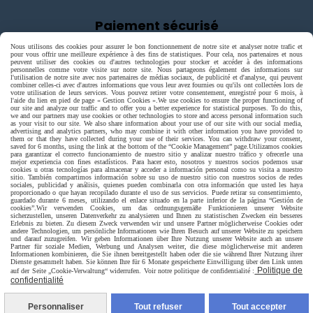
Paiement sécurisé
Nous utilisons des cookies pour assurer le bon fonctionnement de notre site et analyser notre trafic et
pour vous offrir une meilleure expérience à des fins de statistiques. Pour cela, nos partenaires et nous
peuvent utiliser des cookies ou d'autres technologies pour stocker et accéder à des informations
personnelles comme votre visite sur notre site. Nous partageons également des informations sur
l'utilisation de notre site avec nos partenaires de médias sociaux, de publicité et d'analyse, qui peuvent
combiner celles-ci avec d'autres informations que vous leur avez fournies ou qu'ils ont collectées lors de
votre utilisation de leurs services. Vous pouvez retirer votre consentement, enregistré pour 6 mois, à
l'aide du lien en pied de page « Gestion Cookies ».
We use cookies to ensure the proper functioning of
our site and analyze our traffic and to offer you a better experience for statistical purposes. To do this,
we and our partners may use cookies or other technologies to store and access personal information such
as your visit to our site. We also share information about your use of our site with our social media,
advertising and analytics partners, who may combine it with other information you have provided to
them or that they have collected during your use of their services. You can withdraw your consent,
saved for 6 months, using the link at the bottom of the “Cookie Management” page.
Utilizamos cookies
para garantizar el correcto funcionamiento de nuestro sitio y analizar nuestro tráfico y ofrecerle una
mejor experiencia con fines estadísticos. Para hacer esto, nosotros y nuestros socios podemos usar
cookies u otras tecnologías para almacenar y acceder a información personal como su visita a nuestro
sitio. También compartimos información sobre su uso de nuestro sitio con nuestros socios de redes
sociales, publicidad y análisis, quienes pueden combinarla con otra información que usted les haya
proporcionado o que hayan recopilado durante el uso de sus servicios. Puede retirar su consentimiento,
guardado durante 6 meses, utilizando el enlace situado en la parte inferior de la página “Gestión de
cookies”.
Wir verwenden Cookies, um das ordnungsgemäße Funktionieren unserer Website
sicherzustellen, unseren Datenverkehr zu analysieren und Ihnen zu statistischen Zwecken ein besseres
Erlebnis zu bieten. Zu diesem Zweck verwenden wir und unsere Partner möglicherweise Cookies oder
andere Technologien, um persönliche Informationen wie Ihren Besuch auf unserer Website zu speichern
und darauf zuzugreifen. Wir geben Informationen über Ihre Nutzung unserer Website auch an unsere
Partner für soziale Medien, Werbung und Analysen weiter, die diese möglicherweise mit anderen
Livraison rapide
Informationen kombinieren, die Sie ihnen bereitgestellt haben oder die sie während Ihrer Nutzung ihrer
Dienste gesammelt haben. Sie können Ihre für 6 Monate gespeicherte Einwilligung über den Link unten
Politique de
auf der Seite „Cookie-Verwaltung“ widerrufen. Voir notre politique de confidentialité :
confidentialité
Personnaliser
Tout refuser
Tout accepter