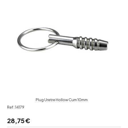
Plug Uretre Hollow Cum 10mm
Ref :
14179
28,75
€