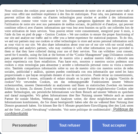
Paiement sécurisé
Nous utilisons des cookies pour assurer le bon fonctionnement de notre site et analyser notre trafic et
pour vous offrir une meilleure expérience à des fins de statistiques. Pour cela, nos partenaires et nous
peuvent utiliser des cookies ou d'autres technologies pour stocker et accéder à des informations
personnelles comme votre visite sur notre site. Nous partageons également des informations sur
l'utilisation de notre site avec nos partenaires de médias sociaux, de publicité et d'analyse, qui peuvent
combiner celles-ci avec d'autres informations que vous leur avez fournies ou qu'ils ont collectées lors de
votre utilisation de leurs services. Vous pouvez retirer votre consentement, enregistré pour 6 mois, à
l'aide du lien en pied de page « Gestion Cookies ».
We use cookies to ensure the proper functioning of
our site and analyze our traffic and to offer you a better experience for statistical purposes. To do this,
we and our partners may use cookies or other technologies to store and access personal information such
as your visit to our site. We also share information about your use of our site with our social media,
advertising and analytics partners, who may combine it with other information you have provided to
them or that they have collected during your use of their services. You can withdraw your consent,
saved for 6 months, using the link at the bottom of the “Cookie Management” page.
Utilizamos cookies
para garantizar el correcto funcionamiento de nuestro sitio y analizar nuestro tráfico y ofrecerle una
mejor experiencia con fines estadísticos. Para hacer esto, nosotros y nuestros socios podemos usar
cookies u otras tecnologías para almacenar y acceder a información personal como su visita a nuestro
sitio. También compartimos información sobre su uso de nuestro sitio con nuestros socios de redes
sociales, publicidad y análisis, quienes pueden combinarla con otra información que usted les haya
proporcionado o que hayan recopilado durante el uso de sus servicios. Puede retirar su consentimiento,
guardado durante 6 meses, utilizando el enlace situado en la parte inferior de la página “Gestión de
cookies”.
Wir verwenden Cookies, um das ordnungsgemäße Funktionieren unserer Website
sicherzustellen, unseren Datenverkehr zu analysieren und Ihnen zu statistischen Zwecken ein besseres
Erlebnis zu bieten. Zu diesem Zweck verwenden wir und unsere Partner möglicherweise Cookies oder
andere Technologien, um persönliche Informationen wie Ihren Besuch auf unserer Website zu speichern
und darauf zuzugreifen. Wir geben Informationen über Ihre Nutzung unserer Website auch an unsere
Partner für soziale Medien, Werbung und Analysen weiter, die diese möglicherweise mit anderen
Informationen kombinieren, die Sie ihnen bereitgestellt haben oder die sie während Ihrer Nutzung ihrer
Livraison rapide
Dienste gesammelt haben. Sie können Ihre für 6 Monate gespeicherte Einwilligung über den Link unten
Politique de
auf der Seite „Cookie-Verwaltung“ widerrufen. Voir notre politique de confidentialité :
confidentialité
Personnaliser
Tout refuser
Tout accepter