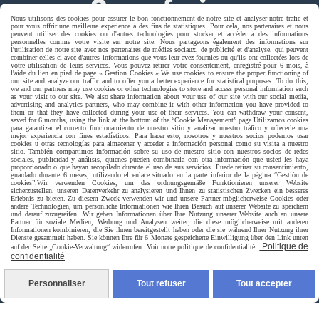
Nous utilisons des cookies pour assurer le bon fonctionnement de notre site et analyser notre trafic et
pour vous offrir une meilleure expérience à des fins de statistiques. Pour cela, nos partenaires et nous
peuvent utiliser des cookies ou d'autres technologies pour stocker et accéder à des informations
personnelles comme votre visite sur notre site. Nous partageons également des informations sur
l'utilisation de notre site avec nos partenaires de médias sociaux, de publicité et d'analyse, qui peuvent
combiner celles-ci avec d'autres informations que vous leur avez fournies ou qu'ils ont collectées lors de
votre utilisation de leurs services. Vous pouvez retirer votre consentement, enregistré pour 6 mois, à
l'aide du lien en pied de page « Gestion Cookies ».
We use cookies to ensure the proper functioning of
our site and analyze our traffic and to offer you a better experience for statistical purposes. To do this,
we and our partners may use cookies or other technologies to store and access personal information such
as your visit to our site. We also share information about your use of our site with our social media,
advertising and analytics partners, who may combine it with other information you have provided to
Livraison rapide
them or that they have collected during your use of their services. You can withdraw your consent,
saved for 6 months, using the link at the bottom of the “Cookie Management” page.
Utilizamos cookies
para garantizar el correcto funcionamiento de nuestro sitio y analizar nuestro tráfico y ofrecerle una
mejor experiencia con fines estadísticos. Para hacer esto, nosotros y nuestros socios podemos usar
cookies u otras tecnologías para almacenar y acceder a información personal como su visita a nuestro
sitio. También compartimos información sobre su uso de nuestro sitio con nuestros socios de redes
sociales, publicidad y análisis, quienes pueden combinarla con otra información que usted les haya
proporcionado o que hayan recopilado durante el uso de sus servicios. Puede retirar su consentimiento,
guardado durante 6 meses, utilizando el enlace situado en la parte inferior de la página “Gestión de
cookies”.
Wir verwenden Cookies, um das ordnungsgemäße Funktionieren unserer Website
sicherzustellen, unseren Datenverkehr zu analysieren und Ihnen zu statistischen Zwecken ein besseres
Erlebnis zu bieten. Zu diesem Zweck verwenden wir und unsere Partner möglicherweise Cookies oder
andere Technologien, um persönliche Informationen wie Ihren Besuch auf unserer Website zu speichern
und darauf zuzugreifen. Wir geben Informationen über Ihre Nutzung unserer Website auch an unsere
Partner für soziale Medien, Werbung und Analysen weiter, die diese möglicherweise mit anderen
livraison à domicile France et union europeen
Informationen kombinieren, die Sie ihnen bereitgestellt haben oder die sie während Ihrer Nutzung ihrer
Dienste gesammelt haben. Sie können Ihre für 6 Monate gespeicherte Einwilligung über den Link unten
Politique de
auf der Seite „Cookie-Verwaltung“ widerrufen. Voir notre politique de confidentialité :
confidentialité
Personnaliser
Tout refuser
Tout accepter
livraison en point relais France