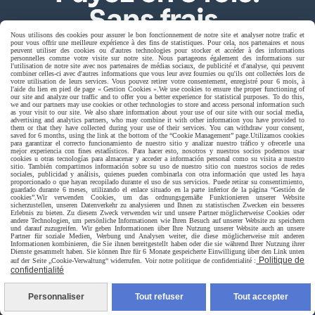
Nous utilisons des cookies pour assurer le bon fonctionnement de notre site et analyser notre trafic et
pour vous offrir une meilleure expérience à des fins de statistiques. Pour cela, nos partenaires et nous
peuvent utiliser des cookies ou d'autres technologies pour stocker et accéder à des informations
personnelles comme votre visite sur notre site. Nous partageons également des informations sur
l'utilisation de notre site avec nos partenaires de médias sociaux, de publicité et d'analyse, qui peuvent
combiner celles-ci avec d'autres informations que vous leur avez fournies ou qu'ils ont collectées lors de
votre utilisation de leurs services. Vous pouvez retirer votre consentement, enregistré pour 6 mois, à
l'aide du lien en pied de page « Gestion Cookies ».
We use cookies to ensure the proper functioning of
our site and analyze our traffic and to offer you a better experience for statistical purposes. To do this,
we and our partners may use cookies or other technologies to store and access personal information such
as your visit to our site. We also share information about your use of our site with our social media,
Livraison rapide
advertising and analytics partners, who may combine it with other information you have provided to
them or that they have collected during your use of their services. You can withdraw your consent,
saved for 6 months, using the link at the bottom of the “Cookie Management” page.
Utilizamos cookies
para garantizar el correcto funcionamiento de nuestro sitio y analizar nuestro tráfico y ofrecerle una
mejor experiencia con fines estadísticos. Para hacer esto, nosotros y nuestros socios podemos usar
cookies u otras tecnologías para almacenar y acceder a información personal como su visita a nuestro
sitio. También compartimos información sobre su uso de nuestro sitio con nuestros socios de redes
sociales, publicidad y análisis, quienes pueden combinarla con otra información que usted les haya
proporcionado o que hayan recopilado durante el uso de sus servicios. Puede retirar su consentimiento,
guardado durante 6 meses, utilizando el enlace situado en la parte inferior de la página “Gestión de
cookies”.
Wir verwenden Cookies, um das ordnungsgemäße Funktionieren unserer Website
sicherzustellen, unseren Datenverkehr zu analysieren und Ihnen zu statistischen Zwecken ein besseres
Erlebnis zu bieten. Zu diesem Zweck verwenden wir und unsere Partner möglicherweise Cookies oder
andere Technologien, um persönliche Informationen wie Ihren Besuch auf unserer Website zu speichern
und darauf zuzugreifen. Wir geben Informationen über Ihre Nutzung unserer Website auch an unsere
livraison à domicile France et union europeen
Partner für soziale Medien, Werbung und Analysen weiter, die diese möglicherweise mit anderen
Informationen kombinieren, die Sie ihnen bereitgestellt haben oder die sie während Ihrer Nutzung ihrer
Dienste gesammelt haben. Sie können Ihre für 6 Monate gespeicherte Einwilligung über den Link unten
Politique de
auf der Seite „Cookie-Verwaltung“ widerrufen. Voir notre politique de confidentialité :
confidentialité
Personnaliser
Tout refuser
Tout accepter