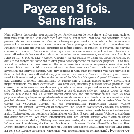
Nous utilisons des cookies pour assurer le bon fonctionnement de notre site et analyser notre trafic et
pour vous offrir une meilleure expérience à des fins de statistiques. Pour cela, nos partenaires et nous
peuvent utiliser des cookies ou d'autres technologies pour stocker et accéder à des informations
personnelles comme votre visite sur notre site. Nous partageons également des informations sur
l'utilisation de notre site avec nos partenaires de médias sociaux, de publicité et d'analyse, qui peuvent
combiner celles-ci avec d'autres informations que vous leur avez fournies ou qu'ils ont collectées lors de
votre utilisation de leurs services. Vous pouvez retirer votre consentement, enregistré pour 6 mois, à
l'aide du lien en pied de page « Gestion Cookies ».
We use cookies to ensure the proper functioning of
our site and analyze our traffic and to offer you a better experience for statistical purposes. To do this,
Livraison rapide
we and our partners may use cookies or other technologies to store and access personal information such
as your visit to our site. We also share information about your use of our site with our social media,
advertising and analytics partners, who may combine it with other information you have provided to
them or that they have collected during your use of their services. You can withdraw your consent,
saved for 6 months, using the link at the bottom of the “Cookie Management” page.
Utilizamos cookies
para garantizar el correcto funcionamiento de nuestro sitio y analizar nuestro tráfico y ofrecerle una
mejor experiencia con fines estadísticos. Para hacer esto, nosotros y nuestros socios podemos usar
cookies u otras tecnologías para almacenar y acceder a información personal como su visita a nuestro
sitio. También compartimos información sobre su uso de nuestro sitio con nuestros socios de redes
sociales, publicidad y análisis, quienes pueden combinarla con otra información que usted les haya
proporcionado o que hayan recopilado durante el uso de sus servicios. Puede retirar su consentimiento,
guardado durante 6 meses, utilizando el enlace situado en la parte inferior de la página “Gestión de
cookies”.
Wir verwenden Cookies, um das ordnungsgemäße Funktionieren unserer Website
sicherzustellen, unseren Datenverkehr zu analysieren und Ihnen zu statistischen Zwecken ein besseres
Erlebnis zu bieten. Zu diesem Zweck verwenden wir und unsere Partner möglicherweise Cookies oder
livraison à domicile France et union europeen
andere Technologien, um persönliche Informationen wie Ihren Besuch auf unserer Website zu speichern
und darauf zuzugreifen. Wir geben Informationen über Ihre Nutzung unserer Website auch an unsere
Partner für soziale Medien, Werbung und Analysen weiter, die diese möglicherweise mit anderen
Informationen kombinieren, die Sie ihnen bereitgestellt haben oder die sie während Ihrer Nutzung ihrer
Dienste gesammelt haben. Sie können Ihre für 6 Monate gespeicherte Einwilligung über den Link unten
Politique de
auf der Seite „Cookie-Verwaltung“ widerrufen. Voir notre politique de confidentialité :