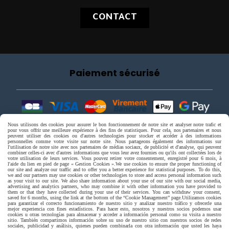
CONTACT
Paiement sécurisé
Nous utilisons des cookies pour assurer le bon fonctionnement de notre site et analyser notre trafic et
pour vous offrir une meilleure expérience à des fins de statistiques. Pour cela, nos partenaires et nous
peuvent utiliser des cookies ou d'autres technologies pour stocker et accéder à des informations
personnelles comme votre visite sur notre site. Nous partageons également des informations sur
l'utilisation de notre site avec nos partenaires de médias sociaux, de publicité et d'analyse, qui peuvent
combiner celles-ci avec d'autres informations que vous leur avez fournies ou qu'ils ont collectées lors de
votre utilisation de leurs services. Vous pouvez retirer votre consentement, enregistré pour 6 mois, à
l'aide du lien en pied de page « Gestion Cookies ».
We use cookies to ensure the proper functioning of
our site and analyze our traffic and to offer you a better experience for statistical purposes. To do this,
we and our partners may use cookies or other technologies to store and access personal information such
as your visit to our site. We also share information about your use of our site with our social media,
advertising and analytics partners, who may combine it with other information you have provided to
them or that they have collected during your use of their services. You can withdraw your consent,
saved for 6 months, using the link at the bottom of the “Cookie Management” page.
Utilizamos cookies
para garantizar el correcto funcionamiento de nuestro sitio y analizar nuestro tráfico y ofrecerle una
mejor experiencia con fines estadísticos. Para hacer esto, nosotros y nuestros socios podemos usar
cookies u otras tecnologías para almacenar y acceder a información personal como su visita a nuestro
sitio. También compartimos información sobre su uso de nuestro sitio con nuestros socios de redes
sociales, publicidad y análisis, quienes pueden combinarla con otra información que usted les haya