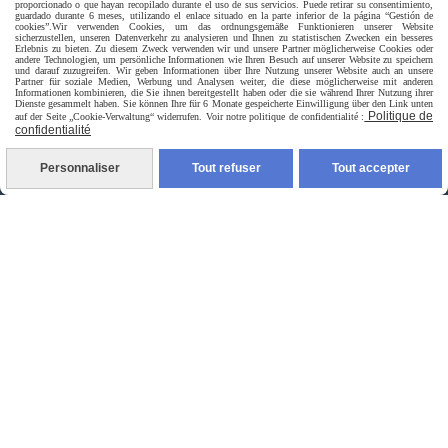
proporcionado o que hayan recopilado durante el uso de sus servicios. Puede retirar su consentimiento,
guardado durante 6 meses, utilizando el enlace situado en la parte inferior de la página “Gestión de
Livraison rapide
cookies”.
Wir verwenden Cookies, um das ordnungsgemäße Funktionieren unserer Website
sicherzustellen, unseren Datenverkehr zu analysieren und Ihnen zu statistischen Zwecken ein besseres
Erlebnis zu bieten. Zu diesem Zweck verwenden wir und unsere Partner möglicherweise Cookies oder
andere Technologien, um persönliche Informationen wie Ihren Besuch auf unserer Website zu speichern
und darauf zuzugreifen. Wir geben Informationen über Ihre Nutzung unserer Website auch an unsere
Partner für soziale Medien, Werbung und Analysen weiter, die diese möglicherweise mit anderen
Informationen kombinieren, die Sie ihnen bereitgestellt haben oder die sie während Ihrer Nutzung ihrer
Dienste gesammelt haben. Sie können Ihre für 6 Monate gespeicherte Einwilligung über den Link unten
Politique de
auf der Seite „Cookie-Verwaltung“ widerrufen. Voir notre politique de confidentialité :
confidentialité
Personnaliser
Tout refuser
Tout accepter
livraison à domicile France et union europeen
livraison en point relais France
Autoriser
Facebook est désactivé.