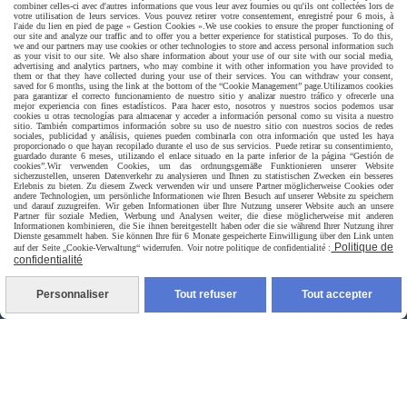
combiner celles-ci avec d'autres informations que vous leur avez fournies ou qu'ils ont collectées lors de
votre utilisation de leurs services. Vous pouvez retirer votre consentement, enregistré pour 6 mois, à
l'aide du lien en pied de page « Gestion Cookies ».
We use cookies to ensure the proper functioning of
our site and analyze our traffic and to offer you a better experience for statistical purposes. To do this,
we and our partners may use cookies or other technologies to store and access personal information such
as your visit to our site. We also share information about your use of our site with our social media,
advertising and analytics partners, who may combine it with other information you have provided to
them or that they have collected during your use of their services. You can withdraw your consent,
saved for 6 months, using the link at the bottom of the “Cookie Management” page.
Utilizamos cookies
para garantizar el correcto funcionamiento de nuestro sitio y analizar nuestro tráfico y ofrecerle una
mejor experiencia con fines estadísticos. Para hacer esto, nosotros y nuestros socios podemos usar
cookies u otras tecnologías para almacenar y acceder a información personal como su visita a nuestro
sitio. También compartimos información sobre su uso de nuestro sitio con nuestros socios de redes
sociales, publicidad y análisis, quienes pueden combinarla con otra información que usted les haya
proporcionado o que hayan recopilado durante el uso de sus servicios. Puede retirar su consentimiento,
guardado durante 6 meses, utilizando el enlace situado en la parte inferior de la página “Gestión de
cookies”.
Wir verwenden Cookies, um das ordnungsgemäße Funktionieren unserer Website
sicherzustellen, unseren Datenverkehr zu analysieren und Ihnen zu statistischen Zwecken ein besseres
Erlebnis zu bieten. Zu diesem Zweck verwenden wir und unsere Partner möglicherweise Cookies oder
andere Technologien, um persönliche Informationen wie Ihren Besuch auf unserer Website zu speichern
und darauf zuzugreifen. Wir geben Informationen über Ihre Nutzung unserer Website auch an unsere
Partner für soziale Medien, Werbung und Analysen weiter, die diese möglicherweise mit anderen
Informationen kombinieren, die Sie ihnen bereitgestellt haben oder die sie während Ihrer Nutzung ihrer
Dienste gesammelt haben. Sie können Ihre für 6 Monate gespeicherte Einwilligung über den Link unten
Politique de
auf der Seite „Cookie-Verwaltung“ widerrufen. Voir notre politique de confidentialité :
confidentialité
Livraison rapide
Personnaliser
Tout refuser
Tout accepter