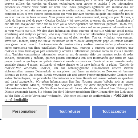
pour vous offrir une meilleure expérience à des fins de statistiques. Pour cela, nos partenaires et nous
peuvent utiliser des cookies ou d'autres technologies pour stocker et accéder à des informations
personnelles comme votre visite sur notre site. Nous partageons également des informations sur
l'utilisation de notre site avec nos partenaires de médias sociaux, de publicité et d'analyse, qui peuvent
combiner celles-ci avec d'autres informations que vous leur avez fournies ou qu'ils ont collectées lors de
votre utilisation de leurs services. Vous pouvez retirer votre consentement, enregistré pour 6 mois, à
l'aide du lien en pied de page « Gestion Cookies ».
We use cookies to ensure the proper functioning of
our site and analyze our traffic and to offer you a better experience for statistical purposes. To do this,
we and our partners may use cookies or other technologies to store and access personal information such
as your visit to our site. We also share information about your use of our site with our social media,
advertising and analytics partners, who may combine it with other information you have provided to
them or that they have collected during your use of their services. You can withdraw your consent,
saved for 6 months, using the link at the bottom of the “Cookie Management” page.
Utilizamos cookies
para garantizar el correcto funcionamiento de nuestro sitio y analizar nuestro tráfico y ofrecerle una
mejor experiencia con fines estadísticos. Para hacer esto, nosotros y nuestros socios podemos usar
cookies u otras tecnologías para almacenar y acceder a información personal como su visita a nuestro
sitio. También compartimos información sobre su uso de nuestro sitio con nuestros socios de redes
sociales, publicidad y análisis, quienes pueden combinarla con otra información que usted les haya
proporcionado o que hayan recopilado durante el uso de sus servicios. Puede retirar su consentimiento,
guardado durante 6 meses, utilizando el enlace situado en la parte inferior de la página “Gestión de
cookies”.
Wir verwenden Cookies, um das ordnungsgemäße Funktionieren unserer Website
sicherzustellen, unseren Datenverkehr zu analysieren und Ihnen zu statistischen Zwecken ein besseres
Erlebnis zu bieten. Zu diesem Zweck verwenden wir und unsere Partner möglicherweise Cookies oder
andere Technologien, um persönliche Informationen wie Ihren Besuch auf unserer Website zu speichern
und darauf zuzugreifen. Wir geben Informationen über Ihre Nutzung unserer Website auch an unsere
Partner für soziale Medien, Werbung und Analysen weiter, die diese möglicherweise mit anderen
Informationen kombinieren, die Sie ihnen bereitgestellt haben oder die sie während Ihrer Nutzung ihrer
Dienste gesammelt haben. Sie können Ihre für 6 Monate gespeicherte Einwilligung über den Link unten
Politique de
auf der Seite „Cookie-Verwaltung“ widerrufen. Voir notre politique de confidentialité :
Livraison rapide
confidentialité
Personnaliser
Tout refuser
Tout accepter