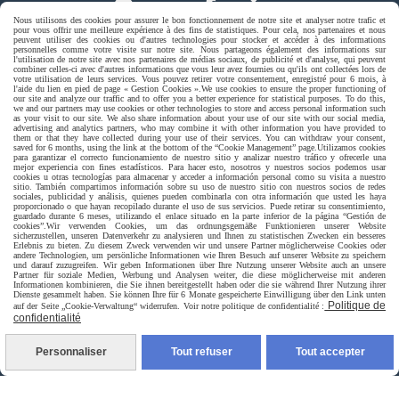
Nous utilisons des cookies pour assurer le bon fonctionnement de notre site et analyser notre trafic et
pour vous offrir une meilleure expérience à des fins de statistiques. Pour cela, nos partenaires et nous
peuvent utiliser des cookies ou d'autres technologies pour stocker et accéder à des informations
personnelles comme votre visite sur notre site. Nous partageons également des informations sur
l'utilisation de notre site avec nos partenaires de médias sociaux, de publicité et d'analyse, qui peuvent
combiner celles-ci avec d'autres informations que vous leur avez fournies ou qu'ils ont collectées lors de
votre utilisation de leurs services. Vous pouvez retirer votre consentement, enregistré pour 6 mois, à
l'aide du lien en pied de page « Gestion Cookies ».
We use cookies to ensure the proper functioning of
our site and analyze our traffic and to offer you a better experience for statistical purposes. To do this,
we and our partners may use cookies or other technologies to store and access personal information such
as your visit to our site. We also share information about your use of our site with our social media,
advertising and analytics partners, who may combine it with other information you have provided to
Livraison rapide
them or that they have collected during your use of their services. You can withdraw your consent,
saved for 6 months, using the link at the bottom of the “Cookie Management” page.
Utilizamos cookies
para garantizar el correcto funcionamiento de nuestro sitio y analizar nuestro tráfico y ofrecerle una
mejor experiencia con fines estadísticos. Para hacer esto, nosotros y nuestros socios podemos usar
cookies u otras tecnologías para almacenar y acceder a información personal como su visita a nuestro
sitio. También compartimos información sobre su uso de nuestro sitio con nuestros socios de redes
sociales, publicidad y análisis, quienes pueden combinarla con otra información que usted les haya
proporcionado o que hayan recopilado durante el uso de sus servicios. Puede retirar su consentimiento,
guardado durante 6 meses, utilizando el enlace situado en la parte inferior de la página “Gestión de
cookies”.
Wir verwenden Cookies, um das ordnungsgemäße Funktionieren unserer Website
sicherzustellen, unseren Datenverkehr zu analysieren und Ihnen zu statistischen Zwecken ein besseres
Erlebnis zu bieten. Zu diesem Zweck verwenden wir und unsere Partner möglicherweise Cookies oder
andere Technologien, um persönliche Informationen wie Ihren Besuch auf unserer Website zu speichern
und darauf zuzugreifen. Wir geben Informationen über Ihre Nutzung unserer Website auch an unsere
Partner für soziale Medien, Werbung und Analysen weiter, die diese möglicherweise mit anderen
livraison à domicile France et union europeen
Informationen kombinieren, die Sie ihnen bereitgestellt haben oder die sie während Ihrer Nutzung ihrer
Dienste gesammelt haben. Sie können Ihre für 6 Monate gespeicherte Einwilligung über den Link unten
Politique de
auf der Seite „Cookie-Verwaltung“ widerrufen. Voir notre politique de confidentialité :
confidentialité
Personnaliser
Tout refuser
Tout accepter
livraison en point relais France