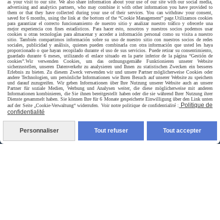
as your visit to our site. We also share information about your use of our site with our social media,
advertising and analytics partners, who may combine it with other information you have provided to
them or that they have collected during your use of their services. You can withdraw your consent,
saved for 6 months, using the link at the bottom of the “Cookie Management” page.
Utilizamos cookies
para garantizar el correcto funcionamiento de nuestro sitio y analizar nuestro tráfico y ofrecerle una
mejor experiencia con fines estadísticos. Para hacer esto, nosotros y nuestros socios podemos usar
cookies u otras tecnologías para almacenar y acceder a información personal como su visita a nuestro
Livraison rapide
sitio. También compartimos información sobre su uso de nuestro sitio con nuestros socios de redes
sociales, publicidad y análisis, quienes pueden combinarla con otra información que usted les haya
proporcionado o que hayan recopilado durante el uso de sus servicios. Puede retirar su consentimiento,
guardado durante 6 meses, utilizando el enlace situado en la parte inferior de la página “Gestión de
cookies”.
Wir verwenden Cookies, um das ordnungsgemäße Funktionieren unserer Website
sicherzustellen, unseren Datenverkehr zu analysieren und Ihnen zu statistischen Zwecken ein besseres
Erlebnis zu bieten. Zu diesem Zweck verwenden wir und unsere Partner möglicherweise Cookies oder
andere Technologien, um persönliche Informationen wie Ihren Besuch auf unserer Website zu speichern
und darauf zuzugreifen. Wir geben Informationen über Ihre Nutzung unserer Website auch an unsere
Partner für soziale Medien, Werbung und Analysen weiter, die diese möglicherweise mit anderen
Informationen kombinieren, die Sie ihnen bereitgestellt haben oder die sie während Ihrer Nutzung ihrer
Dienste gesammelt haben. Sie können Ihre für 6 Monate gespeicherte Einwilligung über den Link unten
Politique de
auf der Seite „Cookie-Verwaltung“ widerrufen. Voir notre politique de confidentialité :
confidentialité
livraison à domicile France et union europeen
Personnaliser
Tout refuser
Tout accepter
livraison en point relais France