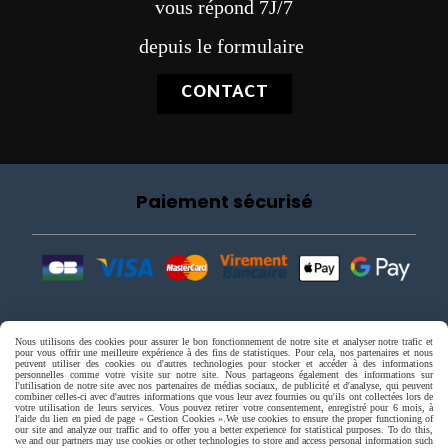
vous répond 7J/7
depuis le formulaire
CONTACT
Paiement sécurisé
Nous utilisons des cookies pour assurer le bon fonctionnement de notre site et analyser notre trafic et
pour vous offrir une meilleure expérience à des fins de statistiques. Pour cela, nos partenaires et nous
peuvent utiliser des cookies ou d'autres technologies pour stocker et accéder à des informations
personnelles comme votre visite sur notre site. Nous partageons également des informations sur
l'utilisation de notre site avec nos partenaires de médias sociaux, de publicité et d'analyse, qui peuvent
combiner celles-ci avec d'autres informations que vous leur avez fournies ou qu'ils ont collectées lors de
votre utilisation de leurs services. Vous pouvez retirer votre consentement, enregistré pour 6 mois, à
l'aide du lien en pied de page « Gestion Cookies ».
We use cookies to ensure the proper functioning of
our site and analyze our traffic and to offer you a better experience for statistical purposes. To do this,
we and our partners may use cookies or other technologies to store and access personal information such