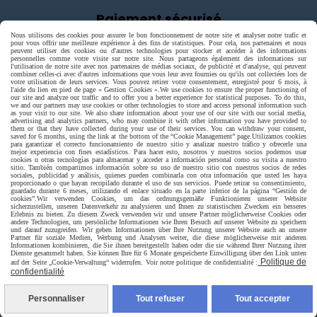
Paiement sécurisé
Nous utilisons des cookies pour assurer le bon fonctionnement de notre site et analyser notre trafic et
pour vous offrir une meilleure expérience à des fins de statistiques. Pour cela, nos partenaires et nous
peuvent utiliser des cookies ou d'autres technologies pour stocker et accéder à des informations
personnelles comme votre visite sur notre site. Nous partageons également des informations sur
l'utilisation de notre site avec nos partenaires de médias sociaux, de publicité et d'analyse, qui peuvent
combiner celles-ci avec d'autres informations que vous leur avez fournies ou qu'ils ont collectées lors de
votre utilisation de leurs services. Vous pouvez retirer votre consentement, enregistré pour 6 mois, à
l'aide du lien en pied de page « Gestion Cookies ».
We use cookies to ensure the proper functioning of
our site and analyze our traffic and to offer you a better experience for statistical purposes. To do this,
we and our partners may use cookies or other technologies to store and access personal information such
as your visit to our site. We also share information about your use of our site with our social media,
advertising and analytics partners, who may combine it with other information you have provided to
them or that they have collected during your use of their services. You can withdraw your consent,
saved for 6 months, using the link at the bottom of the “Cookie Management” page.
Utilizamos cookies
para garantizar el correcto funcionamiento de nuestro sitio y analizar nuestro tráfico y ofrecerle una
mejor experiencia con fines estadísticos. Para hacer esto, nosotros y nuestros socios podemos usar
cookies u otras tecnologías para almacenar y acceder a información personal como su visita a nuestro
sitio. También compartimos información sobre su uso de nuestro sitio con nuestros socios de redes
sociales, publicidad y análisis, quienes pueden combinarla con otra información que usted les haya
proporcionado o que hayan recopilado durante el uso de sus servicios. Puede retirar su consentimiento,
guardado durante 6 meses, utilizando el enlace situado en la parte inferior de la página “Gestión de
cookies”.
Wir verwenden Cookies, um das ordnungsgemäße Funktionieren unserer Website
sicherzustellen, unseren Datenverkehr zu analysieren und Ihnen zu statistischen Zwecken ein besseres
Erlebnis zu bieten. Zu diesem Zweck verwenden wir und unsere Partner möglicherweise Cookies oder
andere Technologien, um persönliche Informationen wie Ihren Besuch auf unserer Website zu speichern
und darauf zuzugreifen. Wir geben Informationen über Ihre Nutzung unserer Website auch an unsere
Partner für soziale Medien, Werbung und Analysen weiter, die diese möglicherweise mit anderen
Informationen kombinieren, die Sie ihnen bereitgestellt haben oder die sie während Ihrer Nutzung ihrer
Livraison rapide
Dienste gesammelt haben. Sie können Ihre für 6 Monate gespeicherte Einwilligung über den Link unten
Politique de
auf der Seite „Cookie-Verwaltung“ widerrufen. Voir notre politique de confidentialité :
confidentialité
Personnaliser
Tout refuser
Tout accepter