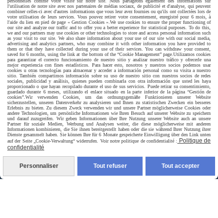
personnelles comme votre visite sur notre site. Nous partageons également des informations sur
l'utilisation de notre site avec nos partenaires de médias sociaux, de publicité et d'analyse, qui peuvent
combiner celles-ci avec d'autres informations que vous leur avez fournies ou qu'ils ont collectées lors de
votre utilisation de leurs services. Vous pouvez retirer votre consentement, enregistré pour 6 mois, à
l'aide du lien en pied de page « Gestion Cookies ».
We use cookies to ensure the proper functioning of
our site and analyze our traffic and to offer you a better experience for statistical purposes. To do this,
we and our partners may use cookies or other technologies to store and access personal information such
as your visit to our site. We also share information about your use of our site with our social media,
advertising and analytics partners, who may combine it with other information you have provided to
them or that they have collected during your use of their services. You can withdraw your consent,
saved for 6 months, using the link at the bottom of the “Cookie Management” page.
Utilizamos cookies
para garantizar el correcto funcionamiento de nuestro sitio y analizar nuestro tráfico y ofrecerle una
mejor experiencia con fines estadísticos. Para hacer esto, nosotros y nuestros socios podemos usar
cookies u otras tecnologías para almacenar y acceder a información personal como su visita a nuestro
sitio. También compartimos información sobre su uso de nuestro sitio con nuestros socios de redes
sociales, publicidad y análisis, quienes pueden combinarla con otra información que usted les haya
proporcionado o que hayan recopilado durante el uso de sus servicios. Puede retirar su consentimiento,
guardado durante 6 meses, utilizando el enlace situado en la parte inferior de la página “Gestión de
cookies”.
Wir verwenden Cookies, um das ordnungsgemäße Funktionieren unserer Website
sicherzustellen, unseren Datenverkehr zu analysieren und Ihnen zu statistischen Zwecken ein besseres
Erlebnis zu bieten. Zu diesem Zweck verwenden wir und unsere Partner möglicherweise Cookies oder
andere Technologien, um persönliche Informationen wie Ihren Besuch auf unserer Website zu speichern
und darauf zuzugreifen. Wir geben Informationen über Ihre Nutzung unserer Website auch an unsere
Partner für soziale Medien, Werbung und Analysen weiter, die diese möglicherweise mit anderen
Informationen kombinieren, die Sie ihnen bereitgestellt haben oder die sie während Ihrer Nutzung ihrer
Dienste gesammelt haben. Sie können Ihre für 6 Monate gespeicherte Einwilligung über den Link unten
Politique de
auf der Seite „Cookie-Verwaltung“ widerrufen. Voir notre politique de confidentialité :
Livraison rapide
confidentialité
Personnaliser
Tout refuser
Tout accepter