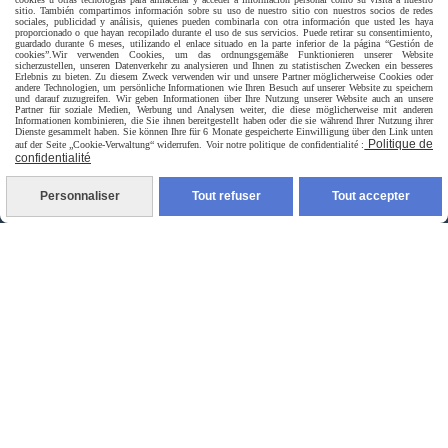
sitio. También compartimos información sobre su uso de nuestro sitio con nuestros socios de redes
sociales, publicidad y análisis, quienes pueden combinarla con otra información que usted les haya
proporcionado o que hayan recopilado durante el uso de sus servicios. Puede retirar su consentimiento,
Livraison rapide
guardado durante 6 meses, utilizando el enlace situado en la parte inferior de la página “Gestión de
cookies”.
Wir verwenden Cookies, um das ordnungsgemäße Funktionieren unserer Website
sicherzustellen, unseren Datenverkehr zu analysieren und Ihnen zu statistischen Zwecken ein besseres
Erlebnis zu bieten. Zu diesem Zweck verwenden wir und unsere Partner möglicherweise Cookies oder
andere Technologien, um persönliche Informationen wie Ihren Besuch auf unserer Website zu speichern
und darauf zuzugreifen. Wir geben Informationen über Ihre Nutzung unserer Website auch an unsere
Partner für soziale Medien, Werbung und Analysen weiter, die diese möglicherweise mit anderen
Informationen kombinieren, die Sie ihnen bereitgestellt haben oder die sie während Ihrer Nutzung ihrer
Dienste gesammelt haben. Sie können Ihre für 6 Monate gespeicherte Einwilligung über den Link unten
Politique de
auf der Seite „Cookie-Verwaltung“ widerrufen. Voir notre politique de confidentialité :
confidentialité
Personnaliser
Tout refuser
Tout accepter
livraison à domicile France et union europeen
livraison en point relais France