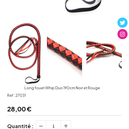
Long fouet Whip Duo 190cm Noir et Rouge
Ref :
27031
28,00
€
Quantité :