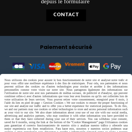
depuis le formulaire
CONTACT
Paiement sécurisé
Nous utilisons des cookies pour assurer le bon fonctionnement de notre site et analyser notre trafic et
pour vous offrir une meilleure expérience à des fins de statistiques. Pour cela, nos partenaires et nous
peuvent utiliser des cookies ou d'autres technologies pour stocker et accéder à des informations
personnelles comme votre visite sur notre site. Nous partageons également des informations sur
l'utilisation de notre site avec nos partenaires de médias sociaux, de publicité et d'analyse, qui peuvent
combiner celles-ci avec d'autres informations que vous leur avez fournies ou qu'ils ont collectées lors de
votre utilisation de leurs services. Vous pouvez retirer votre consentement, enregistré pour 6 mois, à
l'aide du lien en pied de page « Gestion Cookies ».
We use cookies to ensure the proper functioning of
our site and analyze our traffic and to offer you a better experience for statistical purposes. To do this,
we and our partners may use cookies or other technologies to store and access personal information such
as your visit to our site. We also share information about your use of our site with our social media,
advertising and analytics partners, who may combine it with other information you have provided to
them or that they have collected during your use of their services. You can withdraw your consent,
saved for 6 months, using the link at the bottom of the “Cookie Management” page.
Utilizamos cookies
para garantizar el correcto funcionamiento de nuestro sitio y analizar nuestro tráfico y ofrecerle una
mejor experiencia con fines estadísticos. Para hacer esto, nosotros y nuestros socios podemos usar
cookies u otras tecnologías para almacenar y acceder a información personal como su visita a nuestro