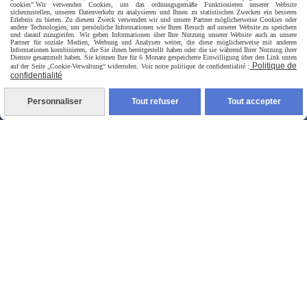
cookies”.
Wir verwenden Cookies, um das ordnungsgemäße Funktionieren unserer Website
sicherzustellen, unseren Datenverkehr zu analysieren und Ihnen zu statistischen Zwecken ein besseres
Erlebnis zu bieten. Zu diesem Zweck verwenden wir und unsere Partner möglicherweise Cookies oder
andere Technologien, um persönliche Informationen wie Ihren Besuch auf unserer Website zu speichern
und darauf zuzugreifen. Wir geben Informationen über Ihre Nutzung unserer Website auch an unsere
Partner für soziale Medien, Werbung und Analysen weiter, die diese möglicherweise mit anderen
Informationen kombinieren, die Sie ihnen bereitgestellt haben oder die sie während Ihrer Nutzung ihrer
Dienste gesammelt haben. Sie können Ihre für 6 Monate gespeicherte Einwilligung über den Link unten
Politique de
auf der Seite „Cookie-Verwaltung“ widerrufen. Voir notre politique de confidentialité :
confidentialité
Livraison rapide
Personnaliser
Tout refuser
Tout accepter
livraison à domicile France et union europeen
livraison en point relais France