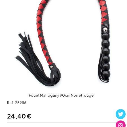
Fouet Mahogany 90cm Noir et rouge
Ref :
26986
24,40
€