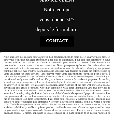
SERVICE CLIENT
Notre équipe
vous répond 7J/7
depuis le formulaire
CONTACT
Nous utilisons des cookies pour assurer le bon fonctionnement de notre site et analyser notre trafic et
pour vous offrir une meilleure expérience à des fins de statistiques. Pour cela, nos partenaires et nous
peuvent utiliser des cookies ou d'autres technologies pour stocker et accéder à des informations
personnelles comme votre visite sur notre site. Nous partageons également des informations sur
Paiement sécurisé
l'utilisation de notre site avec nos partenaires de médias sociaux, de publicité et d'analyse, qui peuvent
combiner celles-ci avec d'autres informations que vous leur avez fournies ou qu'ils ont collectées lors de
votre utilisation de leurs services. Vous pouvez retirer votre consentement, enregistré pour 6 mois, à
l'aide du lien en pied de page « Gestion Cookies ».
We use cookies to ensure the proper functioning of
our site and analyze our traffic and to offer you a better experience for statistical purposes. To do this,
we and our partners may use cookies or other technologies to store and access personal information such
as your visit to our site. We also share information about your use of our site with our social media,
advertising and analytics partners, who may combine it with other information you have provided to
them or that they have collected during your use of their services. You can withdraw your consent,
saved for 6 months, using the link at the bottom of the “Cookie Management” page.
Utilizamos cookies
para garantizar el correcto funcionamiento de nuestro sitio y analizar nuestro tráfico y ofrecerle una
mejor experiencia con fines estadísticos. Para hacer esto, nosotros y nuestros socios podemos usar
cookies u otras tecnologías para almacenar y acceder a información personal como su visita a nuestro
sitio. También compartimos información sobre su uso de nuestro sitio con nuestros socios de redes
sociales, publicidad y análisis, quienes pueden combinarla con otra información que usted les haya
proporcionado o que hayan recopilado durante el uso de sus servicios. Puede retirar su consentimiento,
guardado durante 6 meses, utilizando el enlace situado en la parte inferior de la página “Gestión de