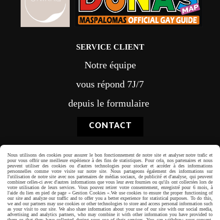
SERVICE CLIENT
Notre équipe
vous répond 7J/7
depuis le formulaire
CONTACT
Nous utilisons des cookies pour assurer le bon fonctionnement de notre site et analyser notre trafic et
pour vous offrir une meilleure expérience à des fins de statistiques. Pour cela, nos partenaires et nous
peuvent utiliser des cookies ou d'autres technologies pour stocker et accéder à des informations
personnelles comme votre visite sur notre site. Nous partageons également des informations sur
Paiement sécurisé
l'utilisation de notre site avec nos partenaires de médias sociaux, de publicité et d'analyse, qui peuvent
combiner celles-ci avec d'autres informations que vous leur avez fournies ou qu'ils ont collectées lors de
votre utilisation de leurs services. Vous pouvez retirer votre consentement, enregistré pour 6 mois, à
l'aide du lien en pied de page « Gestion Cookies ».
We use cookies to ensure the proper functioning of
our site and analyze our traffic and to offer you a better experience for statistical purposes. To do this,
we and our partners may use cookies or other technologies to store and access personal information such
as your visit to our site. We also share information about your use of our site with our social media,
advertising and analytics partners, who may combine it with other information you have provided to
them or that they have collected during your use of their services. You can withdraw your consent,