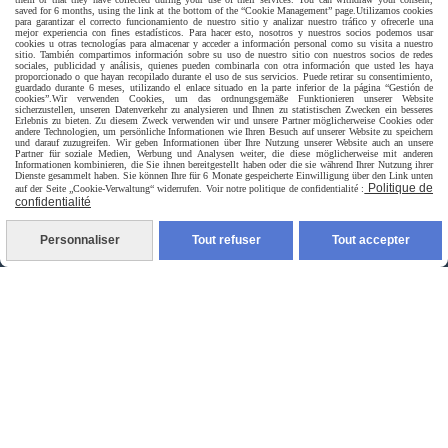
saved for 6 months, using the link at the bottom of the “Cookie Management” page.
Utilizamos cookies
para garantizar el correcto funcionamiento de nuestro sitio y analizar nuestro tráfico y ofrecerle una
mejor experiencia con fines estadísticos. Para hacer esto, nosotros y nuestros socios podemos usar
cookies u otras tecnologías para almacenar y acceder a información personal como su visita a nuestro
sitio. También compartimos información sobre su uso de nuestro sitio con nuestros socios de redes
sociales, publicidad y análisis, quienes pueden combinarla con otra información que usted les haya
proporcionado o que hayan recopilado durante el uso de sus servicios. Puede retirar su consentimiento,
guardado durante 6 meses, utilizando el enlace situado en la parte inferior de la página “Gestión de
cookies”.
Wir verwenden Cookies, um das ordnungsgemäße Funktionieren unserer Website
sicherzustellen, unseren Datenverkehr zu analysieren und Ihnen zu statistischen Zwecken ein besseres
Erlebnis zu bieten. Zu diesem Zweck verwenden wir und unsere Partner möglicherweise Cookies oder
andere Technologien, um persönliche Informationen wie Ihren Besuch auf unserer Website zu speichern
und darauf zuzugreifen. Wir geben Informationen über Ihre Nutzung unserer Website auch an unsere
Partner für soziale Medien, Werbung und Analysen weiter, die diese möglicherweise mit anderen
Informationen kombinieren, die Sie ihnen bereitgestellt haben oder die sie während Ihrer Nutzung ihrer
Dienste gesammelt haben. Sie können Ihre für 6 Monate gespeicherte Einwilligung über den Link unten
Politique de
auf der Seite „Cookie-Verwaltung“ widerrufen. Voir notre politique de confidentialité :
confidentialité
Personnaliser
Tout refuser
Tout accepter
Livraison rapide
livraison à domicile France et union europeen