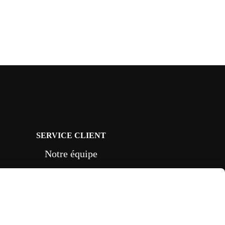
SERVICE CLIENT
Notre équipe
vous répond 7J/7
depuis le formulaire
CONTACT