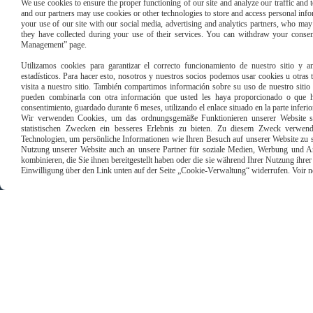
We use cookies to ensure the proper functioning of our site and analyze our traffic and to
and our partners may use cookies or other technologies to store and access personal infor
your use of our site with our social media, advertising and analytics partners, who ma
they have collected during your use of their services. You can withdraw your consen
Management” page.
Utilizamos cookies para garantizar el correcto funcionamiento de nuestro sitio y an
estadísticos. Para hacer esto, nosotros y nuestros socios podemos usar cookies u otras
visita a nuestro sitio. También compartimos información sobre su uso de nuestro sitio 
Paiement sécu
pueden combinarla con otra información que usted les haya proporcionado o que ha
consentimiento, guardado durante 6 meses, utilizando el enlace situado en la parte inferi
Wir verwenden Cookies, um das ordnungsgemäße Funktionieren unserer Website sic
statistischen Zwecken ein besseres Erlebnis zu bieten. Zu diesem Zweck verwen
Technologien, um persönliche Informationen wie Ihren Besuch auf unserer Website zu s
Nutzung unserer Website auch an unsere Partner für soziale Medien, Werbung und An
kombinieren, die Sie ihnen bereitgestellt haben oder die sie während Ihrer Nutzung ihr
Einwilligung über den Link unten auf der Seite „Cookie-Verwaltung“ widerrufen. Voir notr