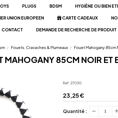
TOYS
PLUGS
BDSM
HYGIÈNE OU BIEN ET
NER UNION EUROPEEN
CARTE CADEAUX
NO
CONTACT
DEMANDE DE RECHERCHE DE PRODUIT
sm
Fouets, Cravaches & Plumeaux
Fouet Mahogany 85cm N
T MAHOGANY 85CM NOIR ET 
Ref :
27030
23,25
€
Quantité :