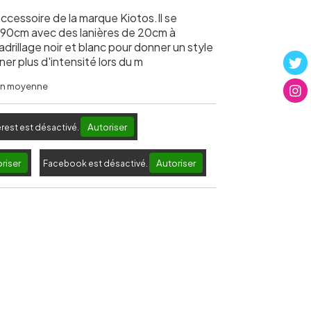
cessoire de la marque Kiotos.Il se
90cm avec des lanières de 20cm à
adrillage noir et blanc pour donner un style
ner plus d'intensité lors du m
 en moyenne
Autoriser
erest est désactivé.
riser
Autoriser
Facebook est désactivé.