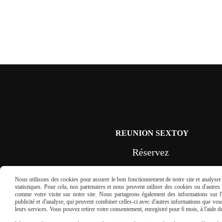
REUNION SEXTOY
Réservez
une réunion sextoys
Nous utilisons des cookies pour assurer le bon fonctionnement de notre site et analyser n
statistiques. Pour cela, nos partenaires et nous peuvent utiliser des cookies ou d'autre
en France
comme votre visite sur notre site. Nous partageons également des informations sur l'u
publicité et d'analyse, qui peuvent combiner celles-ci avec d'autres informations que vous 
leurs services. Vous pouvez retirer votre consentement, enregistré pour 6 mois, à l'aide 
REMPLISSEZ LE FORMULAIRE