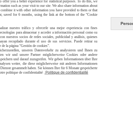
 offer you a better experience for statistical purposes. To do this, we
mation such as your visit to our site. We also share information about
y combine it with other information you have provided to them or that
t, saved for 6 months, using the link at the bottom of the “Cookie
Perso
alizar nuestro tráfico y ofrecerle una mejor experiencia con fines
 tecnologías para almacenar y acceder a información personal como su
con nuestros socios de redes sociales, publicidad y análisis, quienes
risé
Li
yan recopilado durante el uso de sus servicios. Puede retirar su
or de la página “Gestión de cookies”.
herzustellen, unseren Datenverkehr zu analysieren und Ihnen zu
den wir und unsere Partner möglicherweise Cookies oder andere
peichern und darauf zuzugreifen. Wir geben Informationen über Ihre
alysen weiter, die diese möglicherweise mit anderen Informationen
er Dienste gesammelt haben. Sie können Ihre für 6 Monate gespeicherte
e politique de confidentialité :
Politique de confidentialité
livraison à domicile Franc
europeen
jpsexshop
Autoriser
Facebook est désactivé.