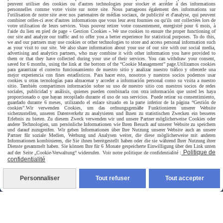
peuvent utiliser des cookies ou d'autres technologies pour stocker et accéder à des informations
personnelles comme votre visite sur notre site. Nous partageons également des informations sur
l'utilisation de notre site avec nos partenaires de médias sociaux, de publicité et d'analyse, qui peuvent
combiner celles-ci avec d'autres informations que vous leur avez fournies ou qu'ils ont collectées lors de
votre utilisation de leurs services. Vous pouvez retirer votre consentement, enregistré pour 6 mois, à
l'aide du lien en pied de page « Gestion Cookies ».
We use cookies to ensure the proper functioning of
our site and analyze our traffic and to offer you a better experience for statistical purposes. To do this,
we and our partners may use cookies or other technologies to store and access personal information such
as your visit to our site. We also share information about your use of our site with our social media,
advertising and analytics partners, who may combine it with other information you have provided to
them or that they have collected during your use of their services. You can withdraw your consent,
saved for 6 months, using the link at the bottom of the “Cookie Management” page.
Utilizamos cookies
Livraison rapide
para garantizar el correcto funcionamiento de nuestro sitio y analizar nuestro tráfico y ofrecerle una
mejor experiencia con fines estadísticos. Para hacer esto, nosotros y nuestros socios podemos usar
cookies u otras tecnologías para almacenar y acceder a información personal como su visita a nuestro
sitio. También compartimos información sobre su uso de nuestro sitio con nuestros socios de redes
sociales, publicidad y análisis, quienes pueden combinarla con otra información que usted les haya
proporcionado o que hayan recopilado durante el uso de sus servicios. Puede retirar su consentimiento,
guardado durante 6 meses, utilizando el enlace situado en la parte inferior de la página “Gestión de
cookies”.
Wir verwenden Cookies, um das ordnungsgemäße Funktionieren unserer Website
sicherzustellen, unseren Datenverkehr zu analysieren und Ihnen zu statistischen Zwecken ein besseres
Erlebnis zu bieten. Zu diesem Zweck verwenden wir und unsere Partner möglicherweise Cookies oder
andere Technologien, um persönliche Informationen wie Ihren Besuch auf unserer Website zu speichern
und darauf zuzugreifen. Wir geben Informationen über Ihre Nutzung unserer Website auch an unsere
Partner für soziale Medien, Werbung und Analysen weiter, die diese möglicherweise mit anderen
Informationen kombinieren, die Sie ihnen bereitgestellt haben oder die sie während Ihrer Nutzung ihrer
livraison à domicile France et union europeen
Dienste gesammelt haben. Sie können Ihre für 6 Monate gespeicherte Einwilligung über den Link unten
Politique de
auf der Seite „Cookie-Verwaltung“ widerrufen. Voir notre politique de confidentialité :
confidentialité
Personnaliser
Tout refuser
Tout accepter
livraison en point relais France