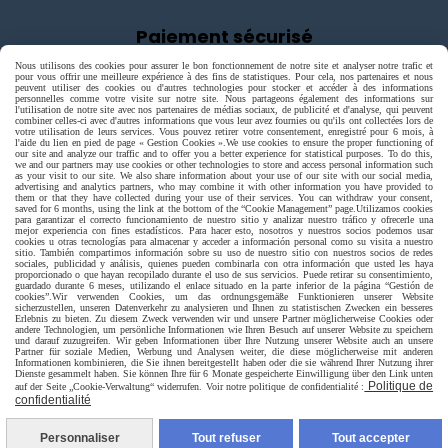
Paiement sécurisé
Nous utilisons des cookies pour assurer le bon fonctionnement de notre site et analyser notre trafic et
pour vous offrir une meilleure expérience à des fins de statistiques. Pour cela, nos partenaires et nous
peuvent utiliser des cookies ou d'autres technologies pour stocker et accéder à des informations
personnelles comme votre visite sur notre site. Nous partageons également des informations sur
l'utilisation de notre site avec nos partenaires de médias sociaux, de publicité et d'analyse, qui peuvent
combiner celles-ci avec d'autres informations que vous leur avez fournies ou qu'ils ont collectées lors de
votre utilisation de leurs services. Vous pouvez retirer votre consentement, enregistré pour 6 mois, à
l'aide du lien en pied de page « Gestion Cookies ».
We use cookies to ensure the proper functioning of
our site and analyze our traffic and to offer you a better experience for statistical purposes. To do this,
we and our partners may use cookies or other technologies to store and access personal information such
as your visit to our site. We also share information about your use of our site with our social media,
advertising and analytics partners, who may combine it with other information you have provided to
them or that they have collected during your use of their services. You can withdraw your consent,
saved for 6 months, using the link at the bottom of the “Cookie Management” page.
Utilizamos cookies
para garantizar el correcto funcionamiento de nuestro sitio y analizar nuestro tráfico y ofrecerle una
mejor experiencia con fines estadísticos. Para hacer esto, nosotros y nuestros socios podemos usar
cookies u otras tecnologías para almacenar y acceder a información personal como su visita a nuestro
sitio. También compartimos información sobre su uso de nuestro sitio con nuestros socios de redes
sociales, publicidad y análisis, quienes pueden combinarla con otra información que usted les haya
proporcionado o que hayan recopilado durante el uso de sus servicios. Puede retirar su consentimiento,
guardado durante 6 meses, utilizando el enlace situado en la parte inferior de la página “Gestión de
cookies”.
Wir verwenden Cookies, um das ordnungsgemäße Funktionieren unserer Website
sicherzustellen, unseren Datenverkehr zu analysieren und Ihnen zu statistischen Zwecken ein besseres
Erlebnis zu bieten. Zu diesem Zweck verwenden wir und unsere Partner möglicherweise Cookies oder
andere Technologien, um persönliche Informationen wie Ihren Besuch auf unserer Website zu speichern
und darauf zuzugreifen. Wir geben Informationen über Ihre Nutzung unserer Website auch an unsere
Partner für soziale Medien, Werbung und Analysen weiter, die diese möglicherweise mit anderen
Livraison rapide
Informationen kombinieren, die Sie ihnen bereitgestellt haben oder die sie während Ihrer Nutzung ihrer
Dienste gesammelt haben. Sie können Ihre für 6 Monate gespeicherte Einwilligung über den Link unten
Politique de
auf der Seite „Cookie-Verwaltung“ widerrufen. Voir notre politique de confidentialité :
confidentialité
Personnaliser
Tout refuser
Tout accepter