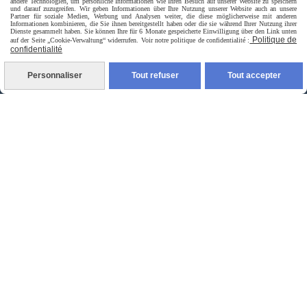
andere Technologien, um persönliche Informationen wie Ihren Besuch auf unserer Website zu speichern
und darauf zuzugreifen. Wir geben Informationen über Ihre Nutzung unserer Website auch an unsere
Partner für soziale Medien, Werbung und Analysen weiter, die diese möglicherweise mit anderen
Informationen kombinieren, die Sie ihnen bereitgestellt haben oder die sie während Ihrer Nutzung ihrer
Dienste gesammelt haben. Sie können Ihre für 6 Monate gespeicherte Einwilligung über den Link unten
Politique de
auf der Seite „Cookie-Verwaltung“ widerrufen. Voir notre politique de confidentialité :
confidentialité
Personnaliser
Tout refuser
Tout accepter
livraison à domicile France et union europeen
livraison en point relais France
Autoriser
Facebook est désactivé.
jpsexshop