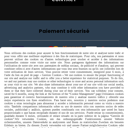
CONTACT
Paiement sécurisé
Nous utilisons des cookies pour assurer le bon fonctionnement de notre site et analyser notre trafic et
pour vous offrir une meilleure expérience à des fins de statistiques. Pour cela, nos partenaires et nous
peuvent utiliser des cookies ou d'autres technologies pour stocker et accéder à des informations
personnelles comme votre visite sur notre site. Nous partageons également des informations sur
l'utilisation de notre site avec nos partenaires de médias sociaux, de publicité et d'analyse, qui peuvent
combiner celles-ci avec d'autres informations que vous leur avez fournies ou qu'ils ont collectées lors de
votre utilisation de leurs services. Vous pouvez retirer votre consentement, enregistré pour 6 mois, à
l'aide du lien en pied de page « Gestion Cookies ».
We use cookies to ensure the proper functioning of
our site and analyze our traffic and to offer you a better experience for statistical purposes. To do this,
we and our partners may use cookies or other technologies to store and access personal information such
as your visit to our site. We also share information about your use of our site with our social media,
advertising and analytics partners, who may combine it with other information you have provided to
them or that they have collected during your use of their services. You can withdraw your consent,
saved for 6 months, using the link at the bottom of the “Cookie Management” page.
Utilizamos cookies
para garantizar el correcto funcionamiento de nuestro sitio y analizar nuestro tráfico y ofrecerle una
mejor experiencia con fines estadísticos. Para hacer esto, nosotros y nuestros socios podemos usar
cookies u otras tecnologías para almacenar y acceder a información personal como su visita a nuestro
sitio. También compartimos información sobre su uso de nuestro sitio con nuestros socios de redes
sociales, publicidad y análisis, quienes pueden combinarla con otra información que usted les haya
proporcionado o que hayan recopilado durante el uso de sus servicios. Puede retirar su consentimiento,
guardado durante 6 meses, utilizando el enlace situado en la parte inferior de la página “Gestión de
cookies”.
Wir verwenden Cookies, um das ordnungsgemäße Funktionieren unserer Website
sicherzustellen, unseren Datenverkehr zu analysieren und Ihnen zu statistischen Zwecken ein besseres
Livraison rapide
Erlebnis zu bieten. Zu diesem Zweck verwenden wir und unsere Partner möglicherweise Cookies oder