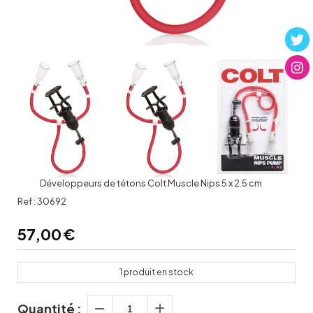
Développeurs de tétons Colt Muscle Nips 5 x 2.5 cm
Ref :
30692
57,00
€
1
produit en stock
Quantité :