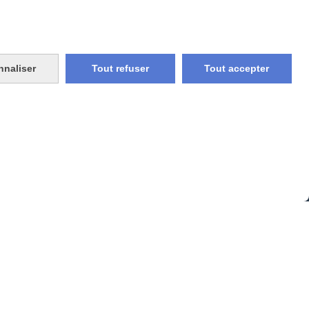
nnaliser
Tout refuser
Tout accepter
vraison rapide
e et union
livraison en point relais
France