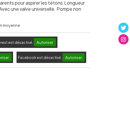
parents pour aspirer les tétons.Longueur
Avec une valve universelle. Pompe non
 en moyenne
Autoriser
erest est désactivé.
riser
Autoriser
Facebook est désactivé.