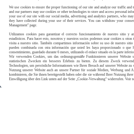
We use cookies to ensure the proper functioning of our site and analyze our traffic and to
and our partners may use cookies or other technologies to store and access personal infor
your use of our site with our social media, advertising and analytics partners, who ma
they have collected during your use of their services. You can withdraw your consen
Management” page.
Utilizamos cookies para garantizar el correcto funcionamiento de nuestro sitio y an
estadísticos. Para hacer esto, nosotros y nuestros socios podemos usar cookies u otras
Paiement sécu
visita a nuestro sitio. También compartimos información sobre su uso de nuestro sitio 
pueden combinarla con otra información que usted les haya proporcionado o que ha
consentimiento, guardado durante 6 meses, utilizando el enlace situado en la parte inferi
Wir verwenden Cookies, um das ordnungsgemäße Funktionieren unserer Website sic
statistischen Zwecken ein besseres Erlebnis zu bieten. Zu diesem Zweck verwen
Technologien, um persönliche Informationen wie Ihren Besuch auf unserer Website zu s
Nutzung unserer Website auch an unsere Partner für soziale Medien, Werbung und An
kombinieren, die Sie ihnen bereitgestellt haben oder die sie während Ihrer Nutzung ihr
Einwilligung über den Link unten auf der Seite „Cookie-Verwaltung“ widerrufen. Voir notr