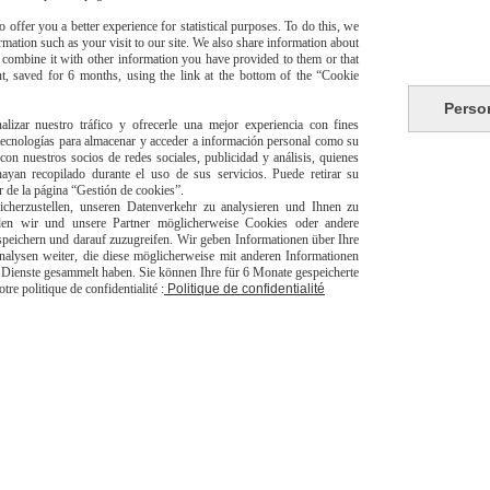
 offer you a better experience for statistical purposes. To do this, we
mation such as your visit to our site. We also share information about
y combine it with other information you have provided to them or that
t, saved for 6 months, using the link at the bottom of the “Cookie
Perso
alizar nuestro tráfico y ofrecerle una mejor experiencia con fines
 tecnologías para almacenar y acceder a información personal como su
risé
Li
con nuestros socios de redes sociales, publicidad y análisis, quienes
yan recopilado durante el uso de sus servicios. Puede retirar su
or de la página “Gestión de cookies”.
herzustellen, unseren Datenverkehr zu analysieren und Ihnen zu
den wir und unsere Partner möglicherweise Cookies oder andere
peichern und darauf zuzugreifen. Wir geben Informationen über Ihre
alysen weiter, die diese möglicherweise mit anderen Informationen
er Dienste gesammelt haben. Sie können Ihre für 6 Monate gespeicherte
e politique de confidentialité :
Politique de confidentialité
livraison à domicile Franc
europeen
jpsexshop
Autoriser
Facebook est désactivé.