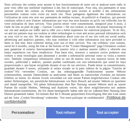
Paiement sécurisé
Nous utilisons des cookies pour assurer le bon fonctionnement de notre site et analyser notre trafic et
pour vous offrir une meilleure expérience à des fins de statistiques. Pour cela, nos partenaires et nous
peuvent utiliser des cookies ou d'autres technologies pour stocker et accéder à des informations
personnelles comme votre visite sur notre site. Nous partageons également des informations sur
l'utilisation de notre site avec nos partenaires de médias sociaux, de publicité et d'analyse, qui peuvent
combiner celles-ci avec d'autres informations que vous leur avez fournies ou qu'ils ont collectées lors de
votre utilisation de leurs services. Vous pouvez retirer votre consentement, enregistré pour 6 mois, à
l'aide du lien en pied de page « Gestion Cookies ».
We use cookies to ensure the proper functioning of
our site and analyze our traffic and to offer you a better experience for statistical purposes. To do this,
we and our partners may use cookies or other technologies to store and access personal information such
as your visit to our site. We also share information about your use of our site with our social media,
advertising and analytics partners, who may combine it with other information you have provided to
them or that they have collected during your use of their services. You can withdraw your consent,
saved for 6 months, using the link at the bottom of the “Cookie Management” page.
Utilizamos cookies
para garantizar el correcto funcionamiento de nuestro sitio y analizar nuestro tráfico y ofrecerle una
mejor experiencia con fines estadísticos. Para hacer esto, nosotros y nuestros socios podemos usar
cookies u otras tecnologías para almacenar y acceder a información personal como su visita a nuestro
sitio. También compartimos información sobre su uso de nuestro sitio con nuestros socios de redes
sociales, publicidad y análisis, quienes pueden combinarla con otra información que usted les haya
proporcionado o que hayan recopilado durante el uso de sus servicios. Puede retirar su consentimiento,
guardado durante 6 meses, utilizando el enlace situado en la parte inferior de la página “Gestión de
cookies”.
Wir verwenden Cookies, um das ordnungsgemäße Funktionieren unserer Website
sicherzustellen, unseren Datenverkehr zu analysieren und Ihnen zu statistischen Zwecken ein besseres
Erlebnis zu bieten. Zu diesem Zweck verwenden wir und unsere Partner möglicherweise Cookies oder
andere Technologien, um persönliche Informationen wie Ihren Besuch auf unserer Website zu speichern
und darauf zuzugreifen. Wir geben Informationen über Ihre Nutzung unserer Website auch an unsere
Partner für soziale Medien, Werbung und Analysen weiter, die diese möglicherweise mit anderen
Informationen kombinieren, die Sie ihnen bereitgestellt haben oder die sie während Ihrer Nutzung ihrer
Dienste gesammelt haben. Sie können Ihre für 6 Monate gespeicherte Einwilligung über den Link unten
Livraison rapide
Politique de
auf der Seite „Cookie-Verwaltung“ widerrufen. Voir notre politique de confidentialité :
confidentialité
Personnaliser
Tout refuser
Tout accepter