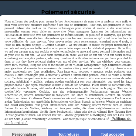
Paiement sécurisé
Nous utilisons des cookies pour assurer le bon fonctionnement de notre site et analyser notre trafic et
pour vous offrir une meilleure expérience à des fins de statistiques. Pour cela, nos partenaires et nous
peuvent utiliser des cookies ou d'autres technologies pour stocker et accéder à des informations
personnelles comme votre visite sur notre site. Nous partageons également des informations sur
l'utilisation de notre site avec nos partenaires de médias sociaux, de publicité et d'analyse, qui peuvent
combiner celles-ci avec d'autres informations que vous leur avez fournies ou qu'ils ont collectées lors de
votre utilisation de leurs services. Vous pouvez retirer votre consentement, enregistré pour 6 mois, à
l'aide du lien en pied de page « Gestion Cookies ».
We use cookies to ensure the proper functioning of
our site and analyze our traffic and to offer you a better experience for statistical purposes. To do this,
we and our partners may use cookies or other technologies to store and access personal information such
as your visit to our site. We also share information about your use of our site with our social media,
advertising and analytics partners, who may combine it with other information you have provided to
them or that they have collected during your use of their services. You can withdraw your consent,
saved for 6 months, using the link at the bottom of the “Cookie Management” page.
Utilizamos cookies
para garantizar el correcto funcionamiento de nuestro sitio y analizar nuestro tráfico y ofrecerle una
mejor experiencia con fines estadísticos. Para hacer esto, nosotros y nuestros socios podemos usar
cookies u otras tecnologías para almacenar y acceder a información personal como su visita a nuestro
sitio. También compartimos información sobre su uso de nuestro sitio con nuestros socios de redes
sociales, publicidad y análisis, quienes pueden combinarla con otra información que usted les haya
proporcionado o que hayan recopilado durante el uso de sus servicios. Puede retirar su consentimiento,
guardado durante 6 meses, utilizando el enlace situado en la parte inferior de la página “Gestión de
cookies”.
Wir verwenden Cookies, um das ordnungsgemäße Funktionieren unserer Website
sicherzustellen, unseren Datenverkehr zu analysieren und Ihnen zu statistischen Zwecken ein besseres
Erlebnis zu bieten. Zu diesem Zweck verwenden wir und unsere Partner möglicherweise Cookies oder
andere Technologien, um persönliche Informationen wie Ihren Besuch auf unserer Website zu speichern
und darauf zuzugreifen. Wir geben Informationen über Ihre Nutzung unserer Website auch an unsere
Partner für soziale Medien, Werbung und Analysen weiter, die diese möglicherweise mit anderen
Livraison rapide
Informationen kombinieren, die Sie ihnen bereitgestellt haben oder die sie während Ihrer Nutzung ihrer
Dienste gesammelt haben. Sie können Ihre für 6 Monate gespeicherte Einwilligung über den Link unten
Politique de
auf der Seite „Cookie-Verwaltung“ widerrufen. Voir notre politique de confidentialité :
confidentialité
Personnaliser
Tout refuser
Tout accepter