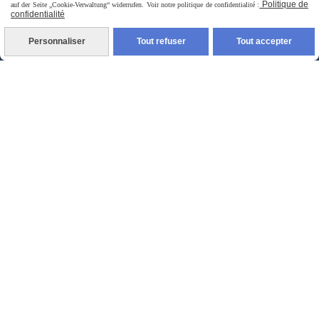
Politique de
auf der Seite „Cookie-Verwaltung“ widerrufen. Voir notre politique de confidentialité :
confidentialité
Personnaliser
Tout refuser
Tout accepter
livraison à domicile France et union europeen
livraison en point relais France
Autoriser
Facebook est désactivé.
jpsexshop