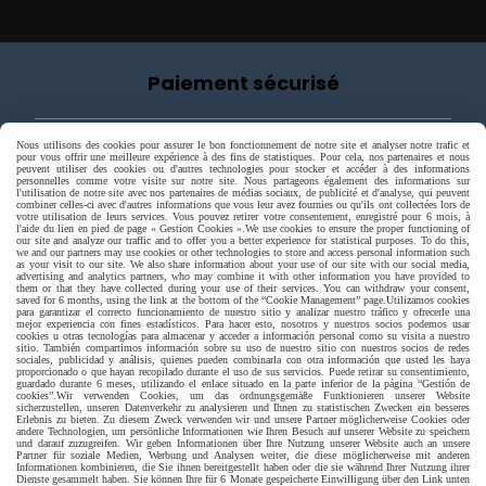
Paiement sécurisé
Nous utilisons des cookies pour assurer le bon fonctionnement de notre site et analyser notre trafic et
pour vous offrir une meilleure expérience à des fins de statistiques. Pour cela, nos partenaires et nous
peuvent utiliser des cookies ou d'autres technologies pour stocker et accéder à des informations
personnelles comme votre visite sur notre site. Nous partageons également des informations sur
l'utilisation de notre site avec nos partenaires de médias sociaux, de publicité et d'analyse, qui peuvent
combiner celles-ci avec d'autres informations que vous leur avez fournies ou qu'ils ont collectées lors de
votre utilisation de leurs services. Vous pouvez retirer votre consentement, enregistré pour 6 mois, à
l'aide du lien en pied de page « Gestion Cookies ».
We use cookies to ensure the proper functioning of
our site and analyze our traffic and to offer you a better experience for statistical purposes. To do this,
we and our partners may use cookies or other technologies to store and access personal information such
as your visit to our site. We also share information about your use of our site with our social media,
advertising and analytics partners, who may combine it with other information you have provided to
them or that they have collected during your use of their services. You can withdraw your consent,
saved for 6 months, using the link at the bottom of the “Cookie Management” page.
Utilizamos cookies
para garantizar el correcto funcionamiento de nuestro sitio y analizar nuestro tráfico y ofrecerle una
mejor experiencia con fines estadísticos. Para hacer esto, nosotros y nuestros socios podemos usar
cookies u otras tecnologías para almacenar y acceder a información personal como su visita a nuestro
sitio. También compartimos información sobre su uso de nuestro sitio con nuestros socios de redes
sociales, publicidad y análisis, quienes pueden combinarla con otra información que usted les haya
proporcionado o que hayan recopilado durante el uso de sus servicios. Puede retirar su consentimiento,
guardado durante 6 meses, utilizando el enlace situado en la parte inferior de la página “Gestión de
cookies”.
Wir verwenden Cookies, um das ordnungsgemäße Funktionieren unserer Website
sicherzustellen, unseren Datenverkehr zu analysieren und Ihnen zu statistischen Zwecken ein besseres
Erlebnis zu bieten. Zu diesem Zweck verwenden wir und unsere Partner möglicherweise Cookies oder
andere Technologien, um persönliche Informationen wie Ihren Besuch auf unserer Website zu speichern
Livraison rapide
und darauf zuzugreifen. Wir geben Informationen über Ihre Nutzung unserer Website auch an unsere
Partner für soziale Medien, Werbung und Analysen weiter, die diese möglicherweise mit anderen
Informationen kombinieren, die Sie ihnen bereitgestellt haben oder die sie während Ihrer Nutzung ihrer
Dienste gesammelt haben. Sie können Ihre für 6 Monate gespeicherte Einwilligung über den Link unten